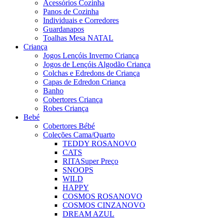
Acessórios Cozinha
Panos de Cozinha
Individuais e Corredores
Guardanapos
Toalhas Mesa NATAL
Criança
Jogos Lençóis Inverno Criança
Jogos de Lençóis Algodão Criança
Colchas e Edredons de Criança
Capas de Edredon Criança
Banho
Cobertores Criança
Robes Criança
Bebé
Cobertores Bébé
Coleções Cama/Quarto
TEDDY ROSA
NOVO
CATS
RITA
Super Preço
SNOOPS
WILD
HAPPY
COSMOS ROSA
NOVO
COSMOS CINZA
NOVO
DREAM AZUL