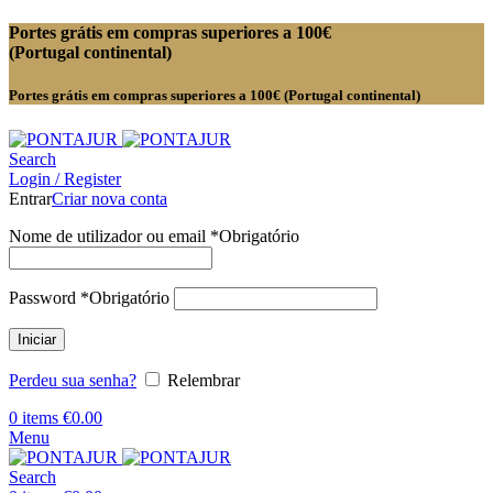
Portes grátis em compras superiores a 100€
(Portugal continental)
Portes grátis em compras superiores a 100€ (Portugal continental)
Search
Login / Register
Entrar
Criar nova conta
Nome de utilizador ou email
*
Obrigatório
Password
*
Obrigatório
Iniciar
Perdeu sua senha?
Relembrar
0
items
€
0.00
Menu
Search