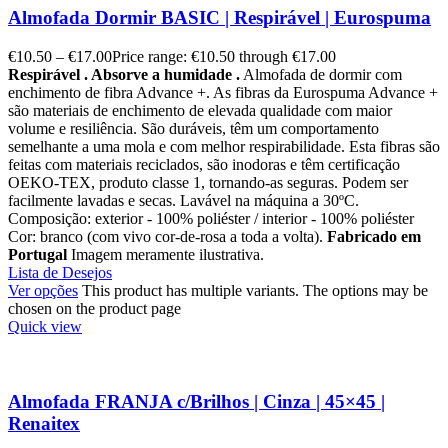
Almofada Dormir BASIC | Respirável | Eurospuma
€
10.50
–
€
17.00
Price range: €10.50 through €17.00
Respirável . Absorve a humidade .
Almofada de dormir com
enchimento de fibra Advance +. As fibras da Eurospuma Advance +
são materiais de enchimento de elevada qualidade com maior
volume e resiliência. São duráveis, têm um comportamento
semelhante a uma mola e com melhor respirabilidade. Esta fibras são
feitas com materiais reciclados, são inodoras e têm certificação
OEKO-TEX, produto classe 1, tornando-as seguras. Podem ser
facilmente lavadas e secas. Lavável na máquina a 30ºC.
Composição: exterior - 100% poliéster / interior - 100% poliéster
Cor: branco (com vivo cor-de-rosa a toda a volta).
Fabricado em
Portugal
Imagem meramente ilustrativa.
Lista de Desejos
Ver opções
This product has multiple variants. The options may be
chosen on the product page
Quick view
Almofada FRANJA c/Brilhos | Cinza | 45×45 |
Renaitex