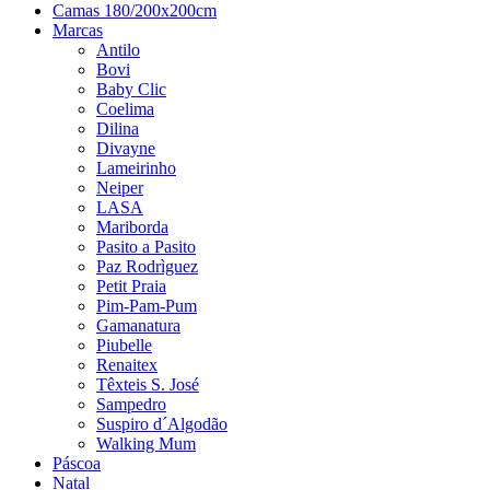
Camas 180/200x200cm
Marcas
Antilo
Bovi
Baby Clic
Coelima
Dilina
Divayne
Lameirinho
Neiper
LASA
Mariborda
Pasito a Pasito
Paz Rodrìguez
Petit Praia
Pim-Pam-Pum
Gamanatura
Piubelle
Renaitex
Têxteis S. José
Sampedro
Suspiro d´Algodão
Walking Mum
Páscoa
Natal