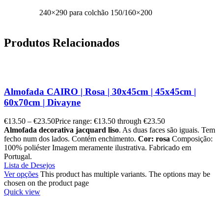
240×290 para colchão 150/160×200
Produtos Relacionados
Almofada CAIRO | Rosa | 30x45cm | 45x45cm |
60x70cm | Divayne
€
13.50
–
€
23.50
Price range: €13.50 through €23.50
Almofada decorativa jacquard liso
. As duas faces são iguais. Tem
fecho num dos lados. Contém enchimento.
Cor: rosa
Composição:
100% poliéster Imagem meramente ilustrativa. Fabricado em
Portugal.
Lista de Desejos
Ver opções
This product has multiple variants. The options may be
chosen on the product page
Quick view