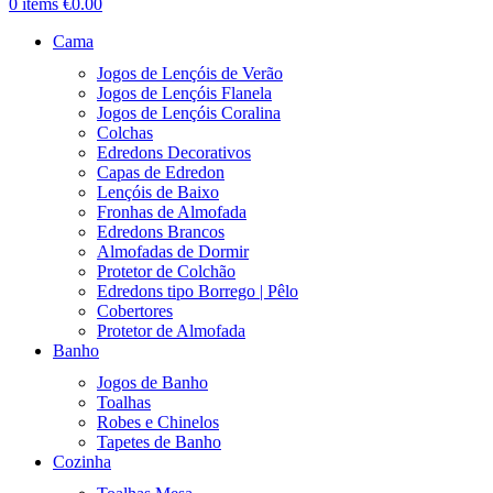
0
items
€
0.00
Cama
Jogos de Lençóis de Verão
Jogos de Lençóis Flanela
Jogos de Lençóis Coralina
Colchas
Edredons Decorativos
Capas de Edredon
Lençóis de Baixo
Fronhas de Almofada
Edredons Brancos
Almofadas de Dormir
Protetor de Colchão
Edredons tipo Borrego | Pêlo
Cobertores
Protetor de Almofada
Banho
Jogos de Banho
Toalhas
Robes e Chinelos
Tapetes de Banho
Cozinha