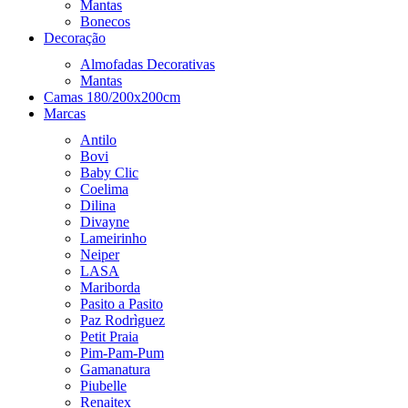
Mantas
Bonecos
Decoração
Almofadas Decorativas
Mantas
Camas 180/200x200cm
Marcas
Antilo
Bovi
Baby Clic
Coelima
Dilina
Divayne
Lameirinho
Neiper
LASA
Mariborda
Pasito a Pasito
Paz Rodrìguez
Petit Praia
Pim-Pam-Pum
Gamanatura
Piubelle
Renaitex