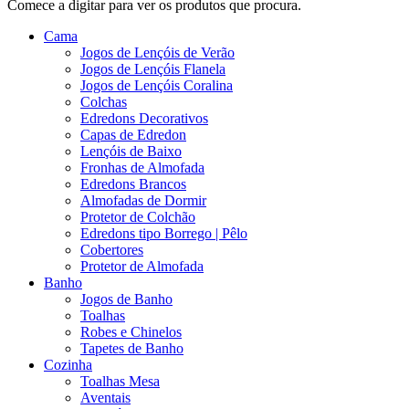
Comece a digitar para ver os produtos que procura.
Cama
Jogos de Lençóis de Verão
Jogos de Lençóis Flanela
Jogos de Lençóis Coralina
Colchas
Edredons Decorativos
Capas de Edredon
Lençóis de Baixo
Fronhas de Almofada
Edredons Brancos
Almofadas de Dormir
Protetor de Colchão
Edredons tipo Borrego | Pêlo
Cobertores
Protetor de Almofada
Banho
Jogos de Banho
Toalhas
Robes e Chinelos
Tapetes de Banho
Cozinha
Toalhas Mesa
Aventais