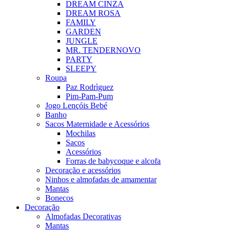
DREAM CINZA
DREAM ROSA
FAMILY
GARDEN
JUNGLE
MR. TENDER
NOVO
PARTY
SLEEPY
Roupa
Paz Rodrìguez
Pim-Pam-Pum
Jogo Lençóis Bebé
Banho
Sacos Maternidade e Acessórios
Mochilas
Sacos
Acessórios
Forras de babycoque e alcofa
Decoração e acessórios
Ninhos e almofadas de amamentar
Mantas
Bonecos
Decoração
Almofadas Decorativas
Mantas