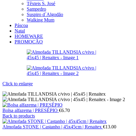
Têxteis S. José
Sampedro
Suspiro d´Algodão
Walking Mum
Páscoa
Natal
HOMEWARE
PROMOÇÃO
Click to enlarge
Bolsa alfazema | PRESÉPIO
€
6.70
Back to products
Almofada STONE | Castanho | 45x45cm | Renaitex
€
13.00