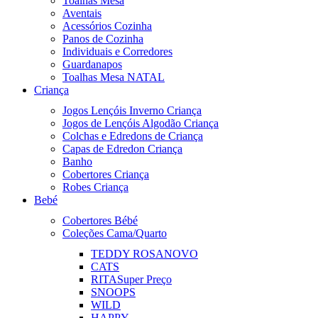
Toalhas Mesa
Aventais
Acessórios Cozinha
Panos de Cozinha
Individuais e Corredores
Guardanapos
Toalhas Mesa NATAL
Criança
Jogos Lençóis Inverno Criança
Jogos de Lençóis Algodão Criança
Colchas e Edredons de Criança
Capas de Edredon Criança
Banho
Cobertores Criança
Robes Criança
Bebé
Cobertores Bébé
Coleções Cama/Quarto
TEDDY ROSA
NOVO
CATS
RITA
Super Preço
SNOOPS
WILD
HAPPY