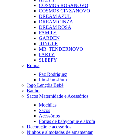
COSMOS ROSA
NOVO
COSMOS CINZA
NOVO
DREAM AZUL
DREAM CINZA
DREAM ROSA
FAMILY
GARDEN
JUNGLE
MR. TENDER
NOVO
PARTY
SLEEPY
Roupa
Paz Rodrìguez
Pim-Pam-Pum
Jogo Lençóis Bebé
Banho
Sacos Maternidade e Acessórios
Mochilas
Sacos
Acessórios
Forras de babycoque e alcofa
Decoração e acessórios
Ninhos e almofadas de amamentar