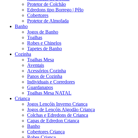
Protetor de Colchão
Edredons tipo Borrego | Pêlo
Cobertores
Protetor de Almofada
Banho
Jogos de Banho
Toalhas
Robes e Chinelos
Tapetes de Banho
Cozinha
Toalhas Mesa
Aventais
Acessórios Cozinha
Panos de Cozinha
Individuais e Corredores
Guardanapos
Toalhas Mesa NATAL
Criança
Jogos Lençóis Inverno Criança
Jogos de Lençóis Algodão Criança
Colchas e Edredons de Criança
Capas de Edredon Criança
Banho
Cobertores Criança
Robes Criança