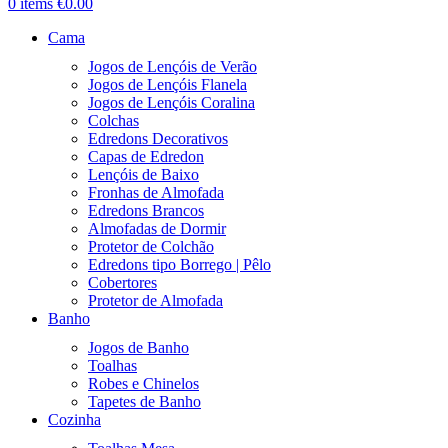
0
items
€
0.00
Cama
Jogos de Lençóis de Verão
Jogos de Lençóis Flanela
Jogos de Lençóis Coralina
Colchas
Edredons Decorativos
Capas de Edredon
Lençóis de Baixo
Fronhas de Almofada
Edredons Brancos
Almofadas de Dormir
Protetor de Colchão
Edredons tipo Borrego | Pêlo
Cobertores
Protetor de Almofada
Banho
Jogos de Banho
Toalhas
Robes e Chinelos
Tapetes de Banho
Cozinha