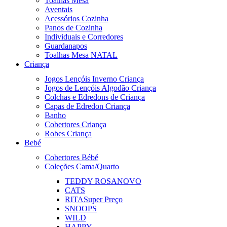
Toalhas Mesa
Aventais
Acessórios Cozinha
Panos de Cozinha
Individuais e Corredores
Guardanapos
Toalhas Mesa NATAL
Criança
Jogos Lençóis Inverno Criança
Jogos de Lençóis Algodão Criança
Colchas e Edredons de Criança
Capas de Edredon Criança
Banho
Cobertores Criança
Robes Criança
Bebé
Cobertores Bébé
Coleções Cama/Quarto
TEDDY ROSA
NOVO
CATS
RITA
Super Preço
SNOOPS
WILD
HAPPY