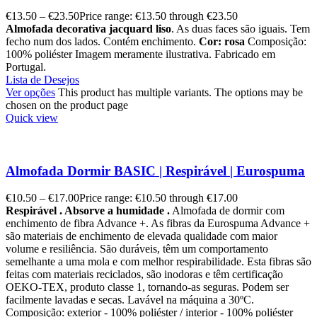
€
13.50
–
€
23.50
Price range: €13.50 through €23.50
Almofada decorativa jacquard liso
. As duas faces são iguais. Tem
fecho num dos lados. Contém enchimento.
Cor: rosa
Composição:
100% poliéster Imagem meramente ilustrativa. Fabricado em
Portugal.
Lista de Desejos
Ver opções
This product has multiple variants. The options may be
chosen on the product page
Quick view
Almofada Dormir BASIC | Respirável | Eurospuma
€
10.50
–
€
17.00
Price range: €10.50 through €17.00
Respirável . Absorve a humidade .
Almofada de dormir com
enchimento de fibra Advance +. As fibras da Eurospuma Advance +
são materiais de enchimento de elevada qualidade com maior
volume e resiliência. São duráveis, têm um comportamento
semelhante a uma mola e com melhor respirabilidade. Esta fibras são
feitas com materiais reciclados, são inodoras e têm certificação
OEKO-TEX, produto classe 1, tornando-as seguras. Podem ser
facilmente lavadas e secas. Lavável na máquina a 30ºC.
Composição: exterior - 100% poliéster / interior - 100% poliéster