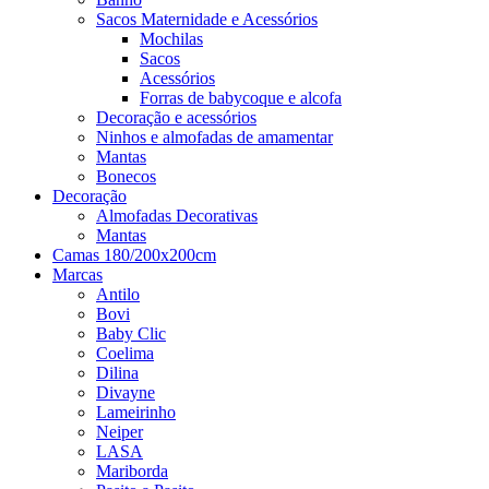
Sacos Maternidade e Acessórios
Mochilas
Sacos
Acessórios
Forras de babycoque e alcofa
Decoração e acessórios
Ninhos e almofadas de amamentar
Mantas
Bonecos
Decoração
Almofadas Decorativas
Mantas
Camas 180/200x200cm
Marcas
Antilo
Bovi
Baby Clic
Coelima
Dilina
Divayne
Lameirinho
Neiper
LASA
Mariborda