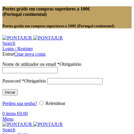
Portes grátis em compras superiores a 100€
(Portugal continental)
Portes grátis em compras superiores a 100€ (Portugal continental)
Search
Login / Register
Entrar
Criar nova conta
Nome de utilizador ou email
*
Obrigatório
Password
*
Obrigatório
Iniciar
Perdeu sua senha?
Relembrar
0
items
€
0.00
Menu
Search