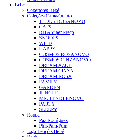
Bebé
Cobertores Bébé
Coleções Cama/Quarto
TEDDY ROSA
NOVO
CATS
RITA
Super Preço
SNOOPS
WILD
HAPPY
COSMOS ROSA
NOVO
COSMOS CINZA
NOVO
DREAM AZUL
DREAM CINZA
DREAM ROSA
FAMILY
GARDEN
JUNGLE
MR. TENDER
NOVO
PARTY
SLEEPY
Roupa
Paz Rodrìguez
Pim-Pam-Pum
Jogo Lençóis Bebé
Banho