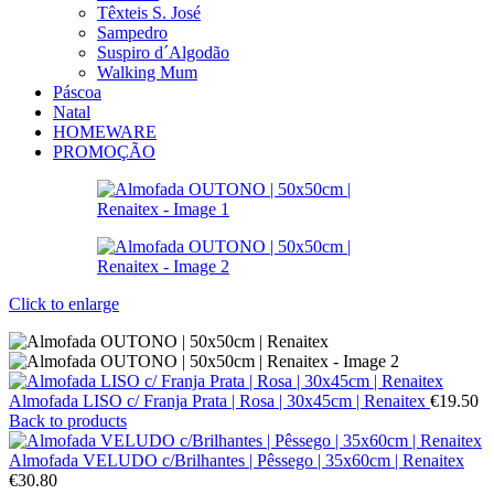
Têxteis S. José
Sampedro
Suspiro d´Algodão
Walking Mum
Páscoa
Natal
HOMEWARE
PROMOÇÃO
Click to enlarge
Almofada LISO c/ Franja Prata | Rosa | 30x45cm | Renaitex
€
19.50
Back to products
Almofada VELUDO c/Brilhantes | Pêssego | 35x60cm | Renaitex
€
30.80