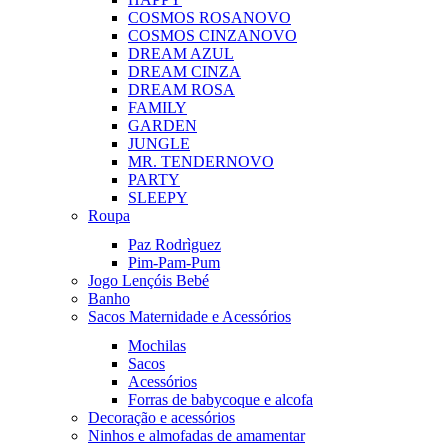
COSMOS ROSA
NOVO
COSMOS CINZA
NOVO
DREAM AZUL
DREAM CINZA
DREAM ROSA
FAMILY
GARDEN
JUNGLE
MR. TENDER
NOVO
PARTY
SLEEPY
Roupa
Paz Rodrìguez
Pim-Pam-Pum
Jogo Lençóis Bebé
Banho
Sacos Maternidade e Acessórios
Mochilas
Sacos
Acessórios
Forras de babycoque e alcofa
Decoração e acessórios
Ninhos e almofadas de amamentar