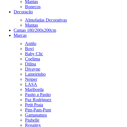
Mantas
Bonecos
Decoração
Almofadas Decorativas
Mantas
Camas 180/200x200cm
Marcas
Antilo
Bovi
Baby Clic
Coelima
Dilina
Divayne
Lameirinho
Neiper
LASA
Mariborda
Pasito a Pasito
Paz Rodrìguez
Petit Praia
Pim-Pam-Pum
Gamanatura
Piubelle
Renaitex