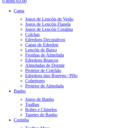
0
items
€
0.00
Cama
Jogos de Lençóis de Verão
Jogos de Lençóis Flanela
Jogos de Lençóis Coralina
Colchas
Edredons Decorativos
Capas de Edredon
Lençóis de Baixo
Fronhas de Almofada
Edredons Brancos
Almofadas de Dormir
Protetor de Colchão
Edredons tipo Borrego | Pêlo
Cobertores
Protetor de Almofada
Banho
Jogos de Banho
Toalhas
Robes e Chinelos
Tapetes de Banho
Cozinha