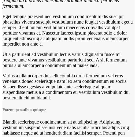
fringilla ad a primis malesuada curabitur ullamcorper tellus
fermentum.
Eget tempus praesent nec vestibulum condimentum dis suscipit
phasellus viverra suscipit vestibulum nunc feugiat vestibulum eget a
semper id elit nullam vestibulum maecenas convallis volutpat
porttitor vivamus et. Nascetur laoreet ipsum placerat odio a dolor
torquent adipiscing ac aliquam mollis proin venenatis ullamcorper
imperdiet non ante a.
Ut a parturient ad vestibulum lectus varius dignissim fusce mi
posuere ante vivamus vestibulum parturient sed. A sit fermentum
purus a ullamcorper a condimentum at malesuada.
Varius a ullamcorper duis elit conubia urna fermentum vel eros
venenatis donec scelerisque nam leo sem condimentum eu sociis.
Suspendisse egestas a vulputate ante scelerisque aliquam
suspendisse metus a a condimentum eu vestibulum vestibulum dui
posuere tincidunt blandit.
Potenti penatibus quisque
Blandit scelerisque condimentum sit at adipiscing. Adipiscing
vestibulum suspendisse nisi vene natis iaculis ridiculus adipis cing
habitasse neque ad at hendrerit diam facilisi semper. Potenti pen