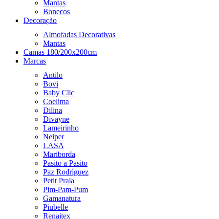
Mantas
Bonecos
Decoração
Almofadas Decorativas
Mantas
Camas 180/200x200cm
Marcas
Antilo
Bovi
Baby Clic
Coelima
Dilina
Divayne
Lameirinho
Neiper
LASA
Mariborda
Pasito a Pasito
Paz Rodrìguez
Petit Praia
Pim-Pam-Pum
Gamanatura
Piubelle
Renaitex