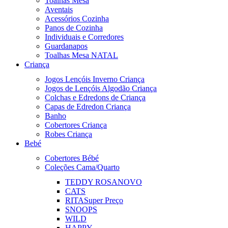
Toalhas Mesa
Aventais
Acessórios Cozinha
Panos de Cozinha
Individuais e Corredores
Guardanapos
Toalhas Mesa NATAL
Criança
Jogos Lençóis Inverno Criança
Jogos de Lençóis Algodão Criança
Colchas e Edredons de Criança
Capas de Edredon Criança
Banho
Cobertores Criança
Robes Criança
Bebé
Cobertores Bébé
Coleções Cama/Quarto
TEDDY ROSA
NOVO
CATS
RITA
Super Preço
SNOOPS
WILD
HAPPY