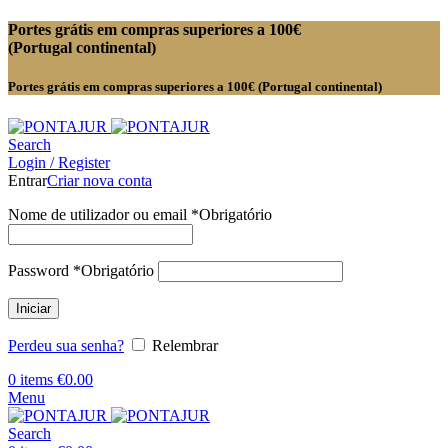
Portes grátis em compras superiores a 100€
(Portugal continental)
Portes grátis em compras superiores a 100€ (Portugal continental)
Search
Login / Register
Entrar
Criar nova conta
Nome de utilizador ou email
*
Obrigatório
Password
*
Obrigatório
Iniciar
Perdeu sua senha?
Relembrar
0
items
€
0.00
Menu
Search