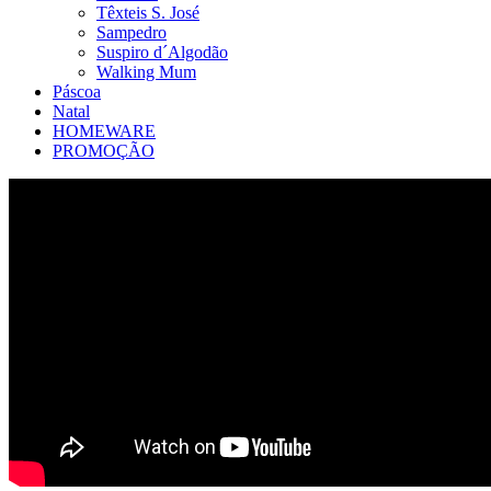
Têxteis S. José
Sampedro
Suspiro d´Algodão
Walking Mum
Páscoa
Natal
HOMEWARE
PROMOÇÃO