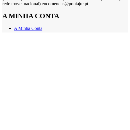
rede móvel nacional) encomendas@pontajur.pt
A MINHA CONTA
A Minha Conta
INFORMAÇÃO LEGAL
Política de Privacidade
Política de Cookies
Termos e Condições
Livro de Reclamações
Centro de Arbitragem
Todos os Direitos reservados, não é permitido a
divulgação/reprodução de conteúdos do site pontajur.pt
Desenvolvido por
WOY
- Marketing Digital, Desenvolvimento
WEB, APP & Software a Medida
Pesquisar...
Comece a digitar para ver os produtos que procura.