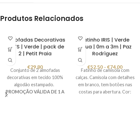
Produtos Relacionados
Almofadas Decorativas
Fatinho IRIS | Verde
CATS | Verde | pack de
Agua | 0m a 3m | Paz
2 | Petit Praia
Rodrìguez
€
29.80
€
52.50
–
€
74.00
Conjunto de 2 almofadas
Fatinho de camisola com
decorativas em tecido 100%
calças. Camisola com detalhes
algodão estampado.
em branco, tem botões nas
PROMOÇÃO VÁLIDA DE 1 A
costas para abertura. Cor:
29/2/2024.
verde agua
Composição
:
100% Algodão Fabricado em
Espanha Imagem meramente
ilustrativa.