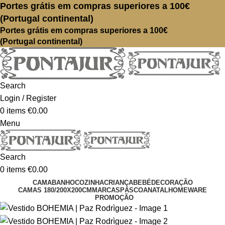
Portes grátis em compras superiores a 100€
(Portugal continental)
Portes grátis em compras superiores a 100€
(Portugal continental)
Search
Login / Register
0
items
€
0.00
Menu
Search
0
items
€
0.00
CAMA
BANHO
COZINHA
CRIANÇA
BEBÉ
DECORAÇÃO
CAMAS 180/200X200CM
MARCAS
PÁSCOA
NATAL
HOMEWARE
PROMOÇÃO