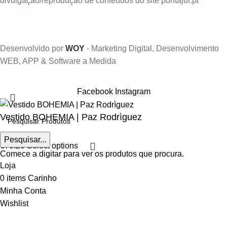
divulgação/reprodução de conteúdos do site pontajur.pt
Desenvolvido por
WOY
- Marketing Digital, Desenvolvimento
WEB, APP & Software a Medida
Facebook
Instagram
Vestido BOHEMIA | Paz Rodrìguez
Pesquisar...
€
70.20
Select options
Comece a digitar para ver os produtos que procura.
Loja
0
items
Carinho
Minha Conta
Wishlist