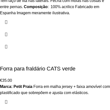
Tem laço de fita nas laterais. Fecha com molas nas costas e
entre pernas.
Composição
: 100% acrilico Fabricado em
Espanha Imagem meramente ilustrativa.
Forra para fraldário CATS verde
€
35.00
Marca: Petit Praia
Forra em malha jersey + faixa amovível com
plastificado que sobrepõem e ajusta com elásticos.