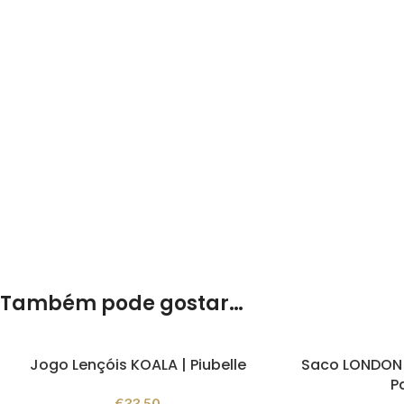
Também pode gostar…
Jogo Lençóis KOALA | Piubelle
Saco LONDON |
P
€
33.50