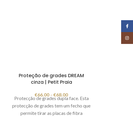
Face
Insta
Proteção de grades DREAM
cinza | Petit Praia
€
66.00
–
€
68.00
Protecção de grades dupla face. Esta
protecção de grades tem um fecho que
permite tirar as placas de fibra
interiores, assim pode lavar só a capa
(parte exterior). Composição: 80%