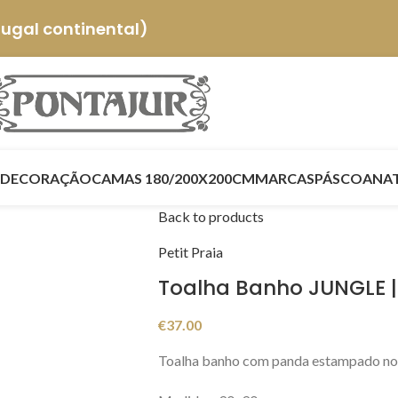
tugal continental)
DECORAÇÃO
CAMAS 180/200X200CM
MARCAS
PÁSCOA
NA
Back to products
Petit Praia
Toalha Banho JUNGLE | 
€
37.00
Toalha banho com panda estampado no c