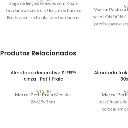
Jogo de lençóis brancos com Koala
€
Marca: Pasito a 
bordado ao centro. O lençol de baixo é
saco LONDON é id
liso branco e a fronha tem bordado na
precisa para o se
lateral.
Dimensão:
110x175cm (ideal
casa. Também pod
para cama 60x120cm)
Composição:
mala de maternid
100% algodão percal 200 fios
para colocar ao o
Conjunto composto por 3 peças:
Produtos Relacionados
no carrinho com 
1 Lençol de cima 110x175cm
No seu interior t
1 Lençol de baixo direito 110x175cm
ter uma arrumação
1 fronha de almofada 31x40cm
Almofada decorativa SLEEPY
Almofada frald
Inclui um muda
A segurança da nossa roupa de cama é
cinza | Petit Praia
80
38x2
assegurada pelo certificado Oeko-
Tex®, garantido que os nossos
€
15.40
€
Marca: Petit Praia
Medidas:
Marca: Petit
produtos são seguros para a saúde das
26x25x3 cm
plastificada de
suas crianças, não apresentando
colocar em c
substâncias nocivas.
Fabricado em
Medidas:
Portugal
Fotografia meramente
ilustrativa.