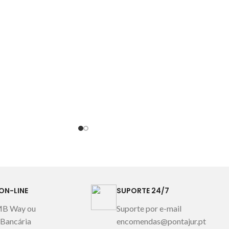
ON-LINE
SUPORTE 24/7
MB Way ou
Suporte por e-mail
 Bancária
encomendas@pontajur.pt