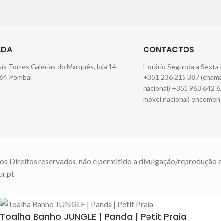
ADA
CONTACTOS
Luís Torres Galerias do Marquês, loja 14
Horário Segunda a Sexta 
64 Pombal
+351 236 215 387 (chamad
nacional) +351 963 642 6
móvel nacional) encomen
os Direitos reservados, não é permitido a divulgação/reprodução 
ur.pt
Toalha Banho JUNGLE | Panda | Petit Praia