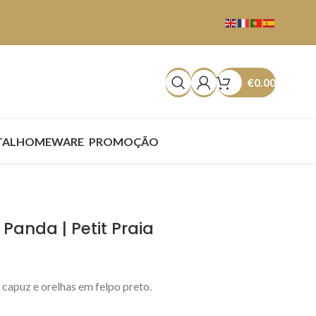
€
0.00
TAL
HOMEWARE
PROMOÇÃO
Panda | Petit Praia
apuz e orelhas em felpo preto.