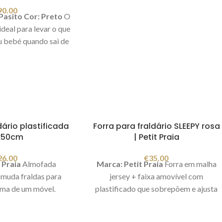
90.00
Pasito
Cor: Preto
O
eal para levar o que
u bebé quando sai de
e ser utilizado como
ade. Tem alsa grande
mbro ou para colocar
o ajuste de 2 molas.
em vários bolsos para
 prática e funcional.
ário plastificada
Forra para fraldário SLEEPY rosa
 fraldas. Medidas:
x50cm
| Petit Praia
8x16cm
26.00
€
35.00
 Praia
Almofada
Marca: Petit Praia
Forra em malha
 muda fraldas para
jersey + faixa amovível com
ima de um móvel.
plastificado que sobrepõem e ajusta
 80x50x8 cm
com elásticos. Não contém almofada
interior.