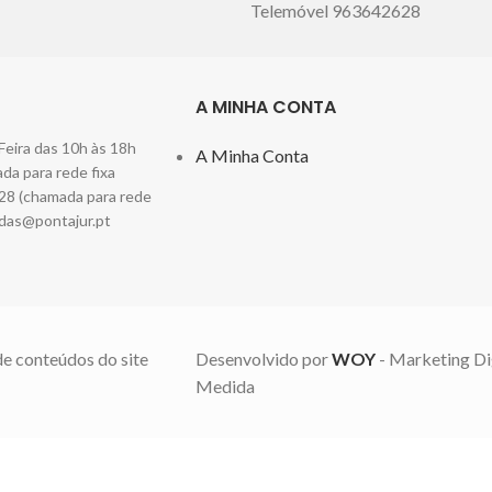
Telemóvel 963642628
A MINHA CONTA
Feira das 10h às 18h
A Minha Conta
a para rede fixa
28 (chamada para rede
das@pontajur.pt
de conteúdos do site
Desenvolvido por
WOY
- Marketing Di
Medida