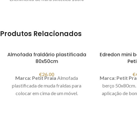
poliéster Medidas: Arco íris: 33x21x4
(enchimento) e u
cm Almofada retangular: 30x21x4 cm
colcha. Compos
Lavar a máquina 30ºC - passar a ferro
Conjunto 
a temperatura média Fabricado em
1 saco 
Produtos Relacionados
Espanha. Imagem meramente
1 edredon bra
ilustrativa.
Medida: 85x8
Espanha. Im
Almofada fraldário plastificada
Edredon mini b
80x50cm
Peti
ilus
€
26.00
€
Marca: Petit Praia
Almofada
Marca: Petit Pra
plastificada de muda fraldas para
berço 50x80cm.
colocar em cima de um móvel.
aplicação de bo
Medidas: 80x50x8 cm
tons de rosa e br
tirar o edredon b
utilizar a c
Composição: 100
compo