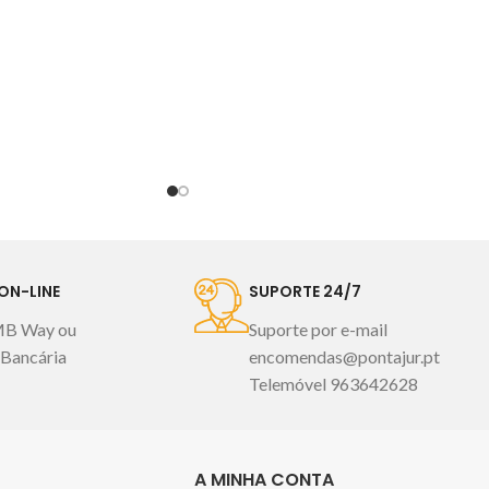
de edredon
nco (enchimento)
ON-LINE
SUPORTE 24/7
MB Way ou
Suporte por e-mail
 Bancária
encomendas@pontajur.pt
Telemóvel 963642628
A MINHA CONTA