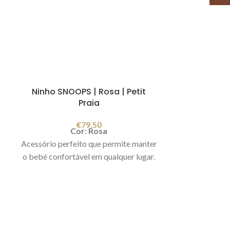
Ninho SNOOPS | Rosa | Petit
Praia
€
79.50
Cor: Rosa
Acessório perfeito que permite manter
o bebé confortável em qualquer lugar.
Tem fecho que permite separar o
colchão da rolo/almofada envolvente e
transforma-se em redutor para cama
de grades. Composição: Tecido
exterior: 100% algodão /Interior da
Proteção