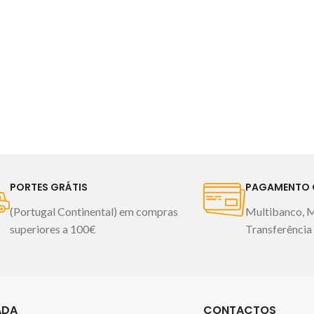
1 saco 
1 edredon bra
PORTES GRÁTIS
PAGAMENTO 
(Portugal Continental) em compras
Multibanco, 
superiores a 100€
Transferência
ADA
CONTACTOS