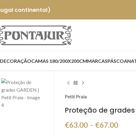
tugal continental)
DECORAÇÃO
CAMAS 180/200X200CM
MARCAS
PÁSCOA
NA
Petit Praia
Proteção de grades 
€
63.00
–
€
67.00