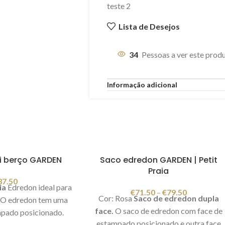
teste 2
Lista de Desejos
34
Pessoas a ver este prod
Informação adicional
i berço GARDEN
Saco edredon GARDEN | Petit
Praia
37.50
ia
Edredon ideal para
€
71.50
–
€
79.50
Cor: Rosa
Saco de edredon dupla
 O edredon tem uma
face.
O saco de edredon com face de
pado posicionado.
estampado posicionado e outra face
 o edredon branco