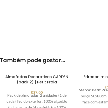
Também pode gostar…
Almofadas Decorativas GARDEN
Edredon min
(pack 2) | Petit Praia
€
Marca: Petit Pra
€
37.00
Pack de almofadas, 2 unidades (1 de
berço 50x80cm.
cada) Tecido exterior: 100% algodão
face com estam
Enchimento de fibra sintética 100%
Permite tirar