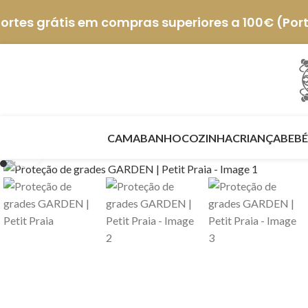
ortes grátis em compras superiores a 100€ (Por
CAMA
BANHO
COZINHA
CRIANÇA
BEBÉ
Click to enlarge