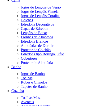
Cama
Jogos de Lençóis de Verão
Jogos de Lençóis Flanela
Jogos de Lençóis Coralina
Colchas
Edredons Decorativos
Capas de Edredon
Lençóis de Baixo
Fronhas de Almofada
Edredons Brancos
Almofadas de Dormir
Protetor de Colchão
Edredons tipo Borrego | Pêlo
Cobertores
Protetor de Almofada
Banho
Jogos de Banho
Toalhas
Robes e Chinelos
Tapetes de Banho
Cozinha
Toalhas Mesa
Aventais