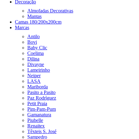
Decoração
Almofadas Decorativas
Mantas
Camas 180/200x200cm
Marcas
Antilo
Bovi
Baby Clic
Coelima
Dilina
Divayne
Lameirinho
Neiper
LASA
Mariborda
Pasito a Pasito
Paz Rodrìguez
Petit Praia
Pim-Pam-Pum
Gamanatura
Piubelle
Renaitex
Têxteis S. José
Sampedro