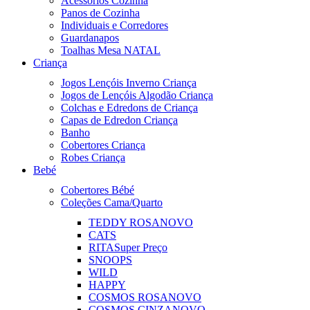
Acessórios Cozinha
Panos de Cozinha
Individuais e Corredores
Guardanapos
Toalhas Mesa NATAL
Criança
Jogos Lençóis Inverno Criança
Jogos de Lençóis Algodão Criança
Colchas e Edredons de Criança
Capas de Edredon Criança
Banho
Cobertores Criança
Robes Criança
Bebé
Cobertores Bébé
Coleções Cama/Quarto
TEDDY ROSA
NOVO
CATS
RITA
Super Preço
SNOOPS
WILD
HAPPY
COSMOS ROSA
NOVO
COSMOS CINZA
NOVO