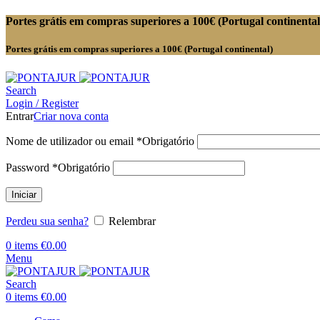
Portes grátis em compras superiores a 100€ (Portugal continental
Portes grátis em compras superiores a 100€ (Portugal continental)
Search
Login / Register
Entrar
Criar nova conta
Nome de utilizador ou email
*
Obrigatório
Password
*
Obrigatório
Iniciar
Perdeu sua senha?
Relembrar
0
items
€
0.00
Menu
Search
0
items
€
0.00