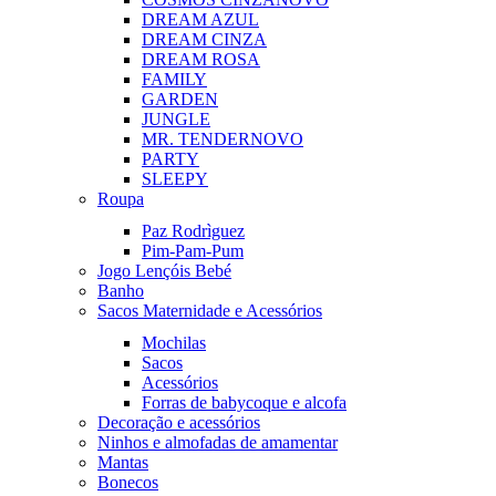
DREAM AZUL
DREAM CINZA
DREAM ROSA
FAMILY
GARDEN
JUNGLE
MR. TENDER
NOVO
PARTY
SLEEPY
Roupa
Paz Rodrìguez
Pim-Pam-Pum
Jogo Lençóis Bebé
Banho
Sacos Maternidade e Acessórios
Mochilas
Sacos
Acessórios
Forras de babycoque e alcofa
Decoração e acessórios
Ninhos e almofadas de amamentar
Mantas
Bonecos