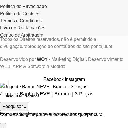
Política de Privacidade
Política de Cookies
Termos e Condições
Livro de Reclamações
Centro de Arbitragem
Todos os Direitos reservados, não é permitido a
divulgação/reprodução de conteúdos do site pontajur.pt
Desenvolvido por
WOY
- Marketing Digital, Desenvolvimento
WEB, APP & Software a Medida
Facebook
Instagram
Jogo de Banho NEVE | Branco | 3 Peças
Pesquisar...
€
43.50
Em stock (pode ser encomendado sem stock)
Comece a digitar para ver os produtos que procura.