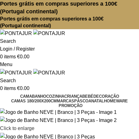
Portes grátis em compras superiores a 100€
(Portugal continental)
Portes grátis em compras superiores a 100€
(Portugal continental)
Search
Login / Register
0
items
€
0.00
Menu
Search
0
items
€
0.00
CAMA
BANHO
COZINHA
CRIANÇA
BEBÉ
DECORAÇÃO
CAMAS 180/200X200CM
MARCAS
PÁSCOA
NATAL
HOMEWARE
PROMOÇÃO
Click to enlarge