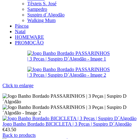
Têxteis S. José
Sampedro
Suspiro d´Algodão
Walking Mum
Páscoa
Natal
HOMEWARE
PROMOÇÃO
Click to enlarge
Jogo Banho Bordado BICICLETA | 3 Peças | Suspiro D´Algodão
€
43.50
Back to products