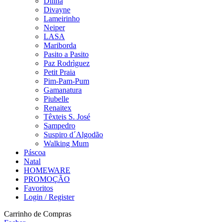
Dilina
Divayne
Lameirinho
Neiper
LASA
Mariborda
Pasito a Pasito
Paz Rodrìguez
Petit Praia
Pim-Pam-Pum
Gamanatura
Piubelle
Renaitex
Têxteis S. José
Sampedro
Suspiro d´Algodão
Walking Mum
Páscoa
Natal
HOMEWARE
PROMOÇÃO
Favoritos
Login / Register
Carrinho de Compras