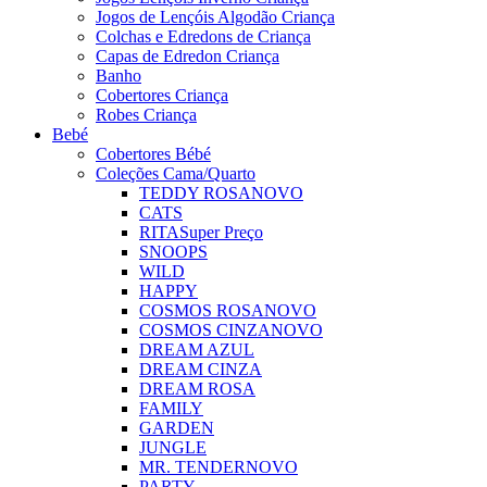
Jogos de Lençóis Algodão Criança
Colchas e Edredons de Criança
Capas de Edredon Criança
Banho
Cobertores Criança
Robes Criança
Bebé
Cobertores Bébé
Coleções Cama/Quarto
TEDDY ROSA
NOVO
CATS
RITA
Super Preço
SNOOPS
WILD
HAPPY
COSMOS ROSA
NOVO
COSMOS CINZA
NOVO
DREAM AZUL
DREAM CINZA
DREAM ROSA
FAMILY
GARDEN
JUNGLE
MR. TENDER
NOVO
PARTY