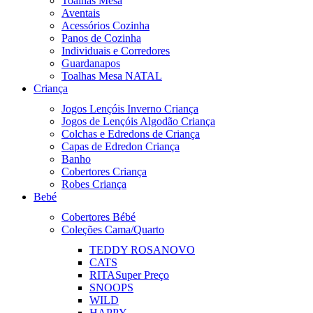
Toalhas Mesa
Aventais
Acessórios Cozinha
Panos de Cozinha
Individuais e Corredores
Guardanapos
Toalhas Mesa NATAL
Criança
Jogos Lençóis Inverno Criança
Jogos de Lençóis Algodão Criança
Colchas e Edredons de Criança
Capas de Edredon Criança
Banho
Cobertores Criança
Robes Criança
Bebé
Cobertores Bébé
Coleções Cama/Quarto
TEDDY ROSA
NOVO
CATS
RITA
Super Preço
SNOOPS
WILD
HAPPY