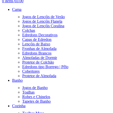
0
items
€
0.00
Cama
Jogos de Lençóis de Verão
Jogos de Lençóis Flanela
Jogos de Lençóis Coralina
Colchas
Edredons Decorativos
Capas de Edredon
Lençóis de Baixo
Fronhas de Almofada
Edredons Brancos
Almofadas de Dormir
Protetor de Colchão
Edredons tipo Borrego | Pêlo
Cobertores
Protetor de Almofada
Banho
Jogos de Banho
Toalhas
Robes e Chinelos
Tapetes de Banho
Cozinha