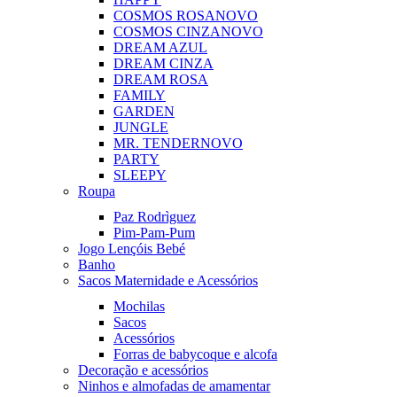
COSMOS ROSA
NOVO
COSMOS CINZA
NOVO
DREAM AZUL
DREAM CINZA
DREAM ROSA
FAMILY
GARDEN
JUNGLE
MR. TENDER
NOVO
PARTY
SLEEPY
Roupa
Paz Rodrìguez
Pim-Pam-Pum
Jogo Lençóis Bebé
Banho
Sacos Maternidade e Acessórios
Mochilas
Sacos
Acessórios
Forras de babycoque e alcofa
Decoração e acessórios
Ninhos e almofadas de amamentar