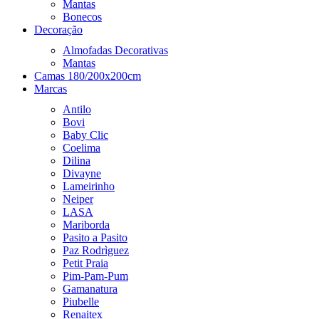
Mantas
Bonecos
Decoração
Almofadas Decorativas
Mantas
Camas 180/200x200cm
Marcas
Antilo
Bovi
Baby Clic
Coelima
Dilina
Divayne
Lameirinho
Neiper
LASA
Mariborda
Pasito a Pasito
Paz Rodrìguez
Petit Praia
Pim-Pam-Pum
Gamanatura
Piubelle
Renaitex