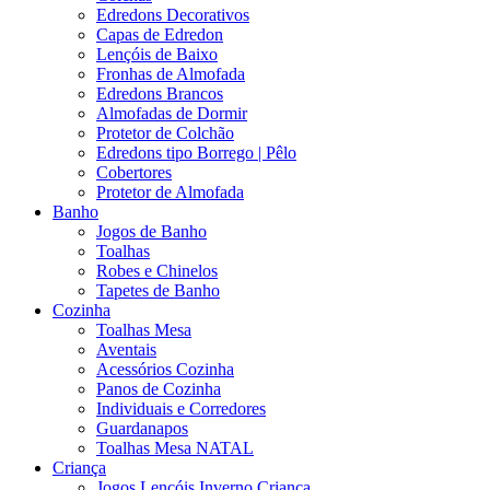
Edredons Decorativos
Capas de Edredon
Lençóis de Baixo
Fronhas de Almofada
Edredons Brancos
Almofadas de Dormir
Protetor de Colchão
Edredons tipo Borrego | Pêlo
Cobertores
Protetor de Almofada
Banho
Jogos de Banho
Toalhas
Robes e Chinelos
Tapetes de Banho
Cozinha
Toalhas Mesa
Aventais
Acessórios Cozinha
Panos de Cozinha
Individuais e Corredores
Guardanapos
Toalhas Mesa NATAL
Criança
Jogos Lençóis Inverno Criança