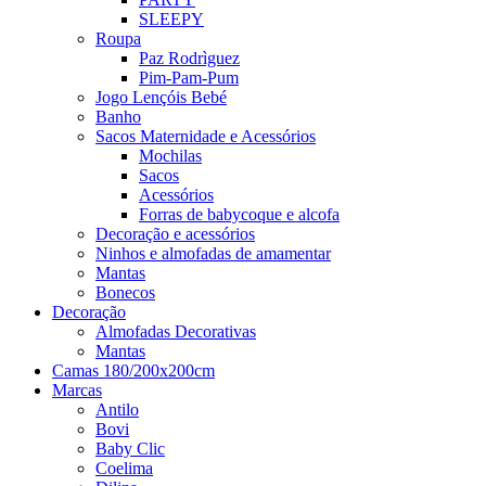
SLEEPY
Roupa
Paz Rodrìguez
Pim-Pam-Pum
Jogo Lençóis Bebé
Banho
Sacos Maternidade e Acessórios
Mochilas
Sacos
Acessórios
Forras de babycoque e alcofa
Decoração e acessórios
Ninhos e almofadas de amamentar
Mantas
Bonecos
Decoração
Almofadas Decorativas
Mantas
Camas 180/200x200cm
Marcas
Antilo
Bovi
Baby Clic
Coelima