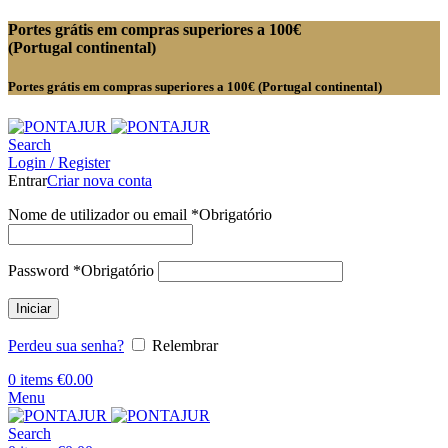
Portes grátis em compras superiores a 100€
(Portugal continental)
Portes grátis em compras superiores a 100€ (Portugal continental)
Search
Login / Register
Entrar
Criar nova conta
Nome de utilizador ou email
*
Obrigatório
Password
*
Obrigatório
Iniciar
Perdeu sua senha?
Relembrar
0
items
€
0.00
Menu
Search