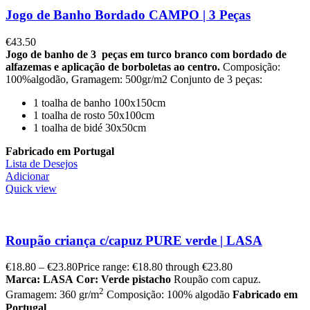
Jogo de Banho Bordado CAMPO | 3 Peças
€
43.50
Jogo de banho de 3 peças em turco branco com bordado de
alfazemas e aplicação de borboletas ao centro.
Composição:
100%algodão, Gramagem: 500gr/m2 Conjunto de 3 peças:
1 toalha de banho 100x150cm
1 toalha de rosto 50x100cm
1 toalha de bidé 30x50cm
Fabricado em Portugal
Lista de Desejos
Adicionar
Quick view
Roupão criança c/capuz PURE verde | LASA
€
18.80
–
€
23.80
Price range: €18.80 through €23.80
Marca: LASA
Cor: Verde pistacho
Roupão com capuz.
2
Gramagem: 360 gr/m
Composição: 100% algodão
Fabricado em
Portugal