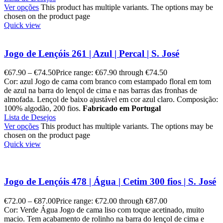
Ver opções
This product has multiple variants. The options may be
chosen on the product page
Quick view
Jogo de Lençóis 261 | Azul | Percal | S. José
€
67.90
–
€
74.50
Price range: €67.90 through €74.50
Cor: azul Jogo de cama com branco com estampado floral em tom
de azul na barra do lençol de cima e nas barras das fronhas de
almofada. Lençol de baixo ajustável em cor azul claro. Composição:
100% algodão, 200 fios.
Fabricado em Portugal
Lista de Desejos
Ver opções
This product has multiple variants. The options may be
chosen on the product page
Quick view
Jogo de Lençóis 478 | Água | Cetim 300 fios | S. José
€
72.00
–
€
87.00
Price range: €72.00 through €87.00
Cor: Verde Água Jogo de cama liso com toque acetinado, muito
macio. Tem acabamento de rolinho na barra do lençol de cima e