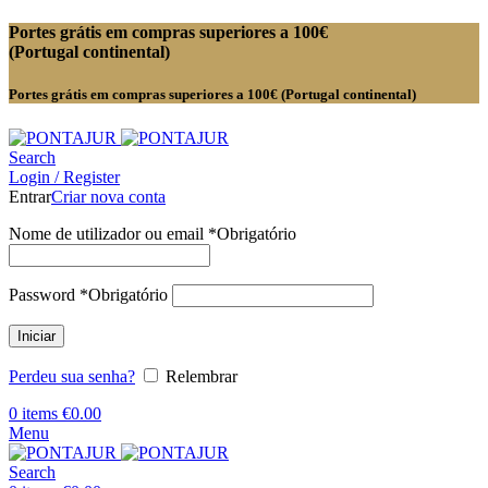
Portes grátis em compras superiores a 100€
(Portugal continental)
Portes grátis em compras superiores a 100€ (Portugal continental)
Search
Login / Register
Entrar
Criar nova conta
Nome de utilizador ou email
*
Obrigatório
Password
*
Obrigatório
Iniciar
Perdeu sua senha?
Relembrar
0
items
€
0.00
Menu
Search