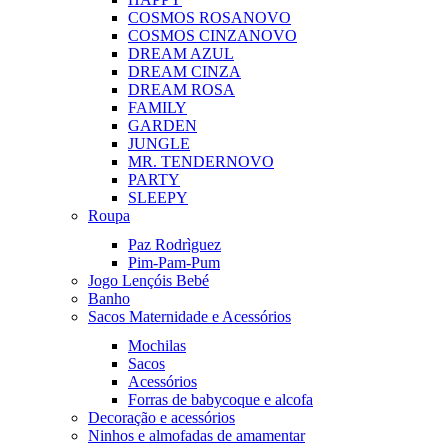
COSMOS ROSA
NOVO
COSMOS CINZA
NOVO
DREAM AZUL
DREAM CINZA
DREAM ROSA
FAMILY
GARDEN
JUNGLE
MR. TENDER
NOVO
PARTY
SLEEPY
Roupa
Paz Rodrìguez
Pim-Pam-Pum
Jogo Lençóis Bebé
Banho
Sacos Maternidade e Acessórios
Mochilas
Sacos
Acessórios
Forras de babycoque e alcofa
Decoração e acessórios
Ninhos e almofadas de amamentar