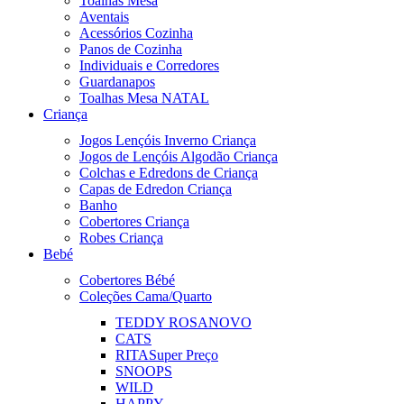
Toalhas Mesa
Aventais
Acessórios Cozinha
Panos de Cozinha
Individuais e Corredores
Guardanapos
Toalhas Mesa NATAL
Criança
Jogos Lençóis Inverno Criança
Jogos de Lençóis Algodão Criança
Colchas e Edredons de Criança
Capas de Edredon Criança
Banho
Cobertores Criança
Robes Criança
Bebé
Cobertores Bébé
Coleções Cama/Quarto
TEDDY ROSA
NOVO
CATS
RITA
Super Preço
SNOOPS
WILD
HAPPY