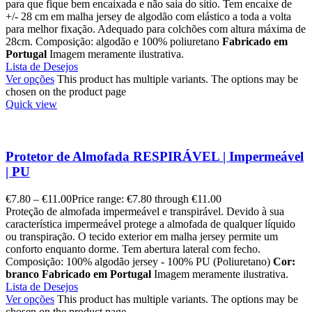
para que fique bem encaixada e não saia do sítio. Tem encaixe de
+/- 28 cm em malha jersey de algodão com elástico a toda a volta
para melhor fixação. Adequado para colchões com altura máxima de
28cm. Composição: algodão e 100% poliuretano
Fabricado em
Portugal
Imagem meramente ilustrativa.
Lista de Desejos
Ver opções
This product has multiple variants. The options may be
chosen on the product page
Quick view
Protetor de Almofada RESPIRÁVEL | Impermeável
| PU
€
7.80
–
€
11.00
Price range: €7.80 through €11.00
Proteção de almofada impermeável e transpirável. Devido à sua
característica impermeável protege a almofada de qualquer líquido
ou transpiração. O tecido exterior em malha jersey permite um
conforto enquanto dorme. Tem abertura lateral com fecho.
Composição: 100% algodão jersey - 100% PU (Poliuretano)
Cor:
branco
Fabricado em Portugal
Imagem meramente ilustrativa.
Lista de Desejos
Ver opções
This product has multiple variants. The options may be
chosen on the product page