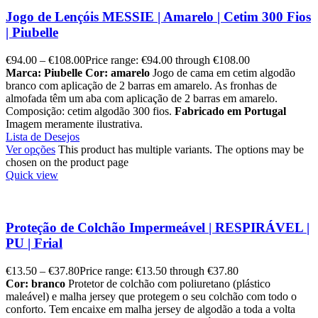
Jogo de Lençóis MESSIE | Amarelo | Cetim 300 Fios
| Piubelle
€
94.00
–
€
108.00
Price range: €94.00 through €108.00
Marca: Piubelle
Cor: amarelo
Jogo de cama em cetim algodão
branco com aplicação de 2 barras em amarelo. As fronhas de
almofada têm um aba com aplicação de 2 barras em amarelo.
Composição: cetim algodão 300 fios.
Fabricado em Portugal
Imagem meramente ilustrativa.
Lista de Desejos
Ver opções
This product has multiple variants. The options may be
chosen on the product page
Quick view
Proteção de Colchão Impermeável | RESPIRÁVEL |
PU | Frial
€
13.50
–
€
37.80
Price range: €13.50 through €37.80
Cor: branco
Protetor de colchão com poliuretano (plástico
maleável) e malha jersey que protegem o seu colchão com todo o
conforto. Tem encaixe em malha jersey de algodão a toda a volta