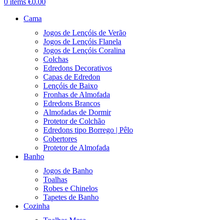
0
items
€
0.00
Cama
Jogos de Lençóis de Verão
Jogos de Lençóis Flanela
Jogos de Lençóis Coralina
Colchas
Edredons Decorativos
Capas de Edredon
Lençóis de Baixo
Fronhas de Almofada
Edredons Brancos
Almofadas de Dormir
Protetor de Colchão
Edredons tipo Borrego | Pêlo
Cobertores
Protetor de Almofada
Banho
Jogos de Banho
Toalhas
Robes e Chinelos
Tapetes de Banho
Cozinha