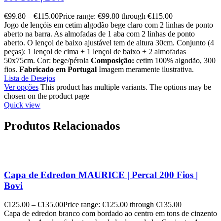
€
99.80
–
€
115.00
Price range: €99.80 through €115.00
Jogo de lençóis em cetim algodão bege claro com 2 linhas de ponto
aberto na barra. As almofadas de 1 aba com 2 linhas de ponto
aberto. O lençol de baixo ajustável tem de altura 30cm. Conjunto (4
peças): 1 lençol de cima + 1 lençol de baixo + 2 almofadas
50x75cm. Cor: bege/pérola
Composição:
cetim 100% algodão, 300
fios.
Fabricado em Portugal
Imagem meramente ilustrativa.
Lista de Desejos
Ver opções
This product has multiple variants. The options may be
chosen on the product page
Quick view
Produtos Relacionados
Capa de Edredon MAURICE | Percal 200 Fios |
Bovi
€
125.00
–
€
135.00
Price range: €125.00 through €135.00
Capa de edredon branco com bordado ao centro em tons de cinzento