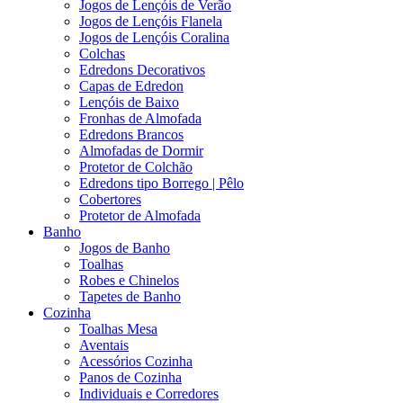
Jogos de Lençóis de Verão
Jogos de Lençóis Flanela
Jogos de Lençóis Coralina
Colchas
Edredons Decorativos
Capas de Edredon
Lençóis de Baixo
Fronhas de Almofada
Edredons Brancos
Almofadas de Dormir
Protetor de Colchão
Edredons tipo Borrego | Pêlo
Cobertores
Protetor de Almofada
Banho
Jogos de Banho
Toalhas
Robes e Chinelos
Tapetes de Banho
Cozinha
Toalhas Mesa
Aventais
Acessórios Cozinha
Panos de Cozinha
Individuais e Corredores