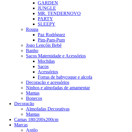
GARDEN
JUNGLE
MR. TENDER
NOVO
PARTY
SLEEPY
Roupa
Paz Rodrìguez
Pim-Pam-Pum
Jogo Lençóis Bebé
Banho
Sacos Maternidade e Acessórios
Mochilas
Sacos
Acessórios
Forras de babycoque e alcofa
Decoração e acessórios
Ninhos e almofadas de amamentar
Mantas
Bonecos
Decoração
Almofadas Decorativas
Mantas
Camas 180/200x200cm
Marcas
Antilo