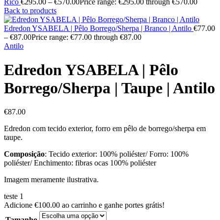
Rico
€
295.00
–
€
570.00
Price range: €295.00 through €570.00
Back to products
Edredon YSABELA | Pêlo Borrego/Sherpa | Branco | Antilo
€
77.00
–
€
87.00
Price range: €77.00 through €87.00
Antilo
Edredon YSABELA | Pêlo
Borrego/Sherpa | Taupe | Antilo
€
87.00
Edredon com tecido exterior, forro em pêlo de borrego/sherpa em
taupe.
Composição
: Tecido exterior: 100% poliéster/ Forro: 100%
poliéster/ Enchimento: fibras ocas 100% poliéster
Imagem meramente ilustrativa.
teste 1
Adicione
€
100.00
ao carrinho e ganhe portes grátis!
Tamanho