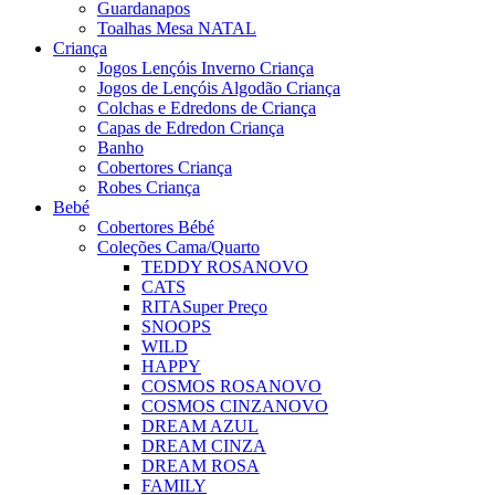
Guardanapos
Toalhas Mesa NATAL
Criança
Jogos Lençóis Inverno Criança
Jogos de Lençóis Algodão Criança
Colchas e Edredons de Criança
Capas de Edredon Criança
Banho
Cobertores Criança
Robes Criança
Bebé
Cobertores Bébé
Coleções Cama/Quarto
TEDDY ROSA
NOVO
CATS
RITA
Super Preço
SNOOPS
WILD
HAPPY
COSMOS ROSA
NOVO
COSMOS CINZA
NOVO
DREAM AZUL
DREAM CINZA
DREAM ROSA
FAMILY