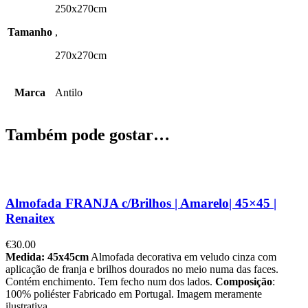
250x270cm
Tamanho
,
270x270cm
Marca
Antilo
Também pode gostar…
Almofada FRANJA c/Brilhos | Amarelo| 45×45 |
Renaitex
€
30.00
Medida: 45x45cm
Almofada decorativa em veludo cinza com
aplicação de franja e brilhos dourados no meio numa das faces.
Contém enchimento. Tem fecho num dos lados.
Composição
:
100% poliéster Fabricado em Portugal. Imagem meramente
ilustrativa.