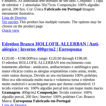
e amarelo. As almofadas tem bordado de um lado. Conjunto: 1 capa
de edredon + 2 almofadas 50x75cm. Composição: 100% algodão
percal, 200 fios. Cor: Única
Fabricado em Portugal
Imagem
meramente ilustrativa.
Lista de Desejos
Ver opções
This product has multiple variants. The options may be
chosen on the product page
Quick view
Edredon Branco HOLLOFIL ALLERBAN | Anti-
alérgico | Inverno 400gr/m2 | Eurospuma
€
120.00
–
€
198.00
Price range: €120.00 through €198.00
O edredon HOLLOFIL ALLERBAN tem enchimento com
tratamento allerban : antiácaros, antibacteriano e antifúngico para
maior eficácia contra as alergias respiratórias como asma, renite,
entre outras doenças. Devido ao seu enchimento 100% poliéster,
fibra oca siliconizada muito macia e volumosa torna o edredon
muito maleável e aconchegante para que durma confortável. O
tecido exterior em 100% algodão percal tem um toque muito macio.
Gramagem
: 400gr/m2
Composição:
Tecido exterior: 100%
algodão percal, 200 fios | Interior: 100% poliéster Cor: Branco
Marca:
Eurospuma
Fabricado em Portugal
Lista de Desejos