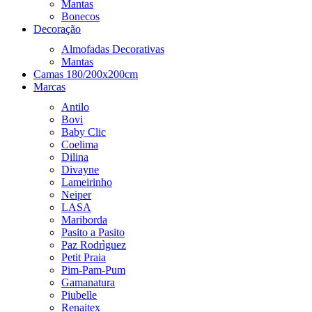
Mantas
Bonecos
Decoração
Almofadas Decorativas
Mantas
Camas 180/200x200cm
Marcas
Antilo
Bovi
Baby Clic
Coelima
Dilina
Divayne
Lameirinho
Neiper
LASA
Mariborda
Pasito a Pasito
Paz Rodrìguez
Petit Praia
Pim-Pam-Pum
Gamanatura
Piubelle
Renaitex