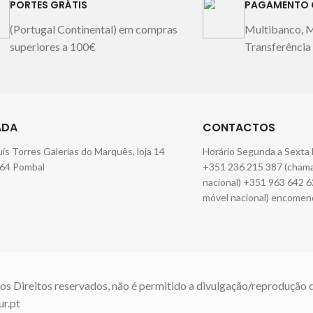
PORTES GRÁTIS
PAGAMENTO 
(Portugal Continental) em compras
Multibanco, 
superiores a 100€
Transferência
ADA
CONTACTOS
Luís Torres Galerias do Marquês, loja 14
Horário Segunda a Sexta 
64 Pombal
+351 236 215 387 (chamad
nacional) +351 963 642 6
móvel nacional) encomen
os Direitos reservados, não é permitido a divulgação/reprodução 
ur.pt