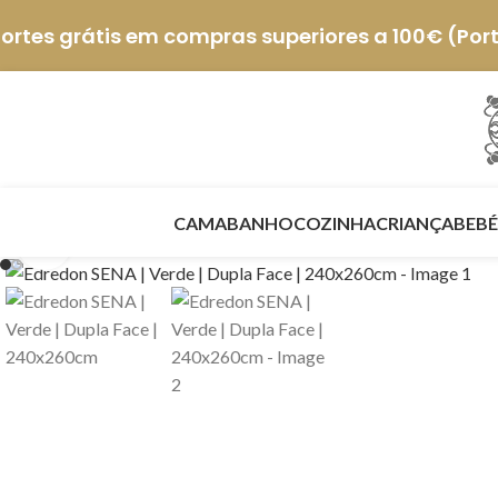
ortes grátis em compras superiores a 100€ (Por
CAMA
BANHO
COZINHA
CRIANÇA
BEBÉ
Click to enlarge