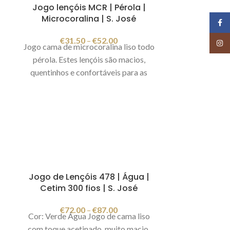
Jogo lençóis MCR | Pérola |
Microcoralina | S. José
Face
€
31.50
–
€
52.00
Insta
Jogo cama de microcoralina liso todo
pérola. Estes lençóis são macios,
quentinhos e confortáveis para as
noites mais frias. Cor: Pérola
Fabricado em Portugal. Imagem
meramente ilustrativa.
Jogo de Lençóis 478 | Água |
Cetim 300 fios | S. José
€
72.00
–
€
87.00
o
Cor: Verde Água Jogo de cama liso
com toque acetinado, muito macio.