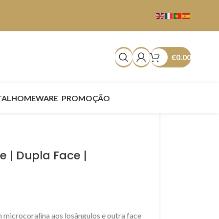
€
0.00
TAL
HOMEWARE
PROMOÇÃO
e | Dupla Face |
 microcoralina aos losângulos e outra face