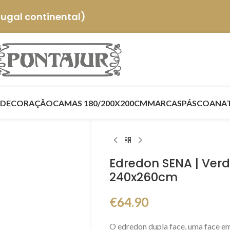
tugal continental)
DECORAÇÃO
CAMAS 180/200X200CM
MARCAS
PÁSCOA
NA
Edredon SENA | Verd
240x260cm
€
64.90
O edredon dupla face, uma face em