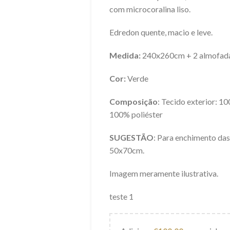
com microcoralina liso.
Edredon quente, macio e leve.
Medida:
240x260cm + 2 almofada
Cor:
Verde
Composição
: Tecido exterior: 1
100% poliéster
SUGESTÃO
: Para enchimento da
50x70cm.
Imagem meramente ilustrativa.
teste 1