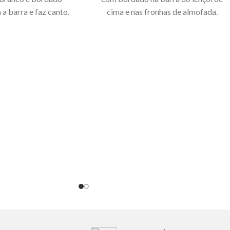
a barra e faz canto.
cima e nas fronhas de almofada.
almofada de fundo
Composição: cetim 100% algodão,
 dourado. Lençol de
300 fios.
Fabricado em Portugal
branco. Composição:
Imagem meramente ilustrativa.
ercal , 200 fios.
 em Portugal