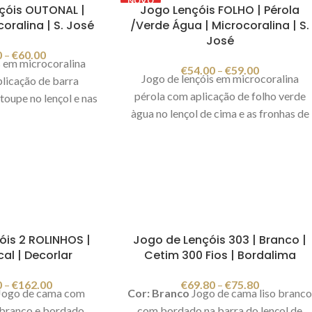
NOVO
çóis OUTONAL |
Jogo Lençóis FOLHO | Pérola
oralina | S. José
/Verde Água | Microcoralina | S.
José
0
–
€
60.00
s em microcoralina
€
54.00
–
€
59.00
Jogo de lençóis em microcoralina
licação de barra
pérola com aplicação de folho verde
toupe no lençol e nas
àgua no lençol de cima e as fronhas de
da. O lençol de baixo
almofada. O lençol de baixo é ajustável
tes lençóis são muito
verde água. Estes lençóis são muito
hos e confortáveis.
macios, quentinhos e confortáveis.
omposição: 100%
Cor: Pérola/verde àgua Composição:
icado em Portugal.
100% poliéster Fabricado em
nte ilustrativa.
Portugal. Imagem meramente
ilustrativa.
óis 2 ROLINHOS |
Jogo de Lençóis 303 | Branco |
cal | Decorlar
Cetim 300 Fios | Bordalima
0
–
€
162.00
€
69.80
–
€
75.80
Jogo de cama com
Cor: Branco
Jogo de cama liso branc
 branco e bordado
com bordado na barra do lençol de