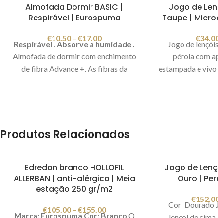
Almofada Dormir BASIC |
Jogo de Len
Respirável | Eurospuma
Taupe | Microc
€
10.50
–
€
17.00
€
34.0
Respirável . Absorve a humidade .
Jogo de lençói
Almofada de dormir com enchimento
pérola com ap
de fibra Advance +. As fibras da
estampada e vivo 
Eurospuma Advance + são materiais
fronhas de almofa
de enchimento de elevada qualidade
é liso toupe. Es
com maior volume e resiliência. São
macios, quentin
duráveis, têm um comportamento
Cor: Toupe C
semelhante a uma mola e com melhor
poliéster Fabr
Produtos Relacionados
respirabilidade. Esta fibras são feitas
Imagem merame
com materiais reciclados, são inodoras
e têm certificação OEKO-TEX,
Edredon branco HOLLOFIL
Jogo de Lenç
ALLERBAN | anti-alérgico | Meia
Ouro | Per
produto classe 1, tornando-as seguras.
estação 250 gr/m2
Podem ser facilmente lavadas e secas.
€
152.0
Lavável na máquina a 30ºC.
Cor: Dourado 
€
105.00
–
€
155.00
Composição: exterior - 100% poliéster
Marca: Eurospuma
Cor: Branco
O
lençol de cima