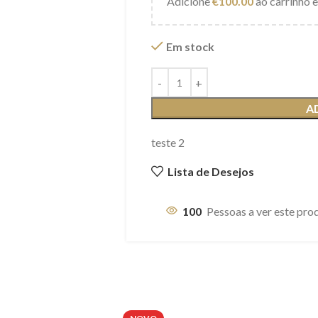
Adicione
€
100.00
ao carrinho e
Em stock
A
teste 2
Lista de Desejos
100
Pessoas a ver este pro