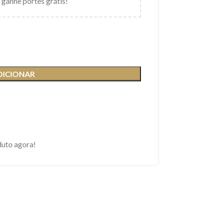
 ganhe portes grátis!
DICIONAR
duto agora!