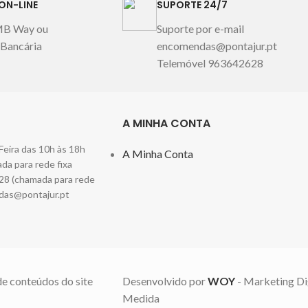
ON-LINE
SUPORTE 24/7
MB Way ou
Suporte por e-mail
 Bancária
encomendas@pontajur.pt
Telemóvel 963642628
A MINHA CONTA
Feira das 10h às 18h
A Minha Conta
a para rede fixa
28 (chamada para rede
das@pontajur.pt
de conteúdos do site
Desenvolvido por
WOY
- Marketing Di
Medida