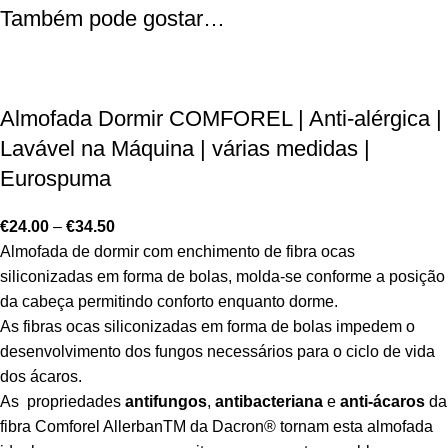
Também pode gostar…
Almofada Dormir COMFOREL | Anti-alérgica |
Lavável na Máquina | várias medidas |
Eurospuma
€
24.00
–
€
34.50
Almofada de dormir com enchimento de fibra ocas
siliconizadas em forma de bolas, molda-se conforme a posição
da cabeça permitindo conforto enquanto dorme.
As fibras ocas siliconizadas em forma de bolas impedem o
desenvolvimento dos fungos necessários para o ciclo de vida
dos ácaros.
As propriedades
antifungos
,
antibacteriana
e
anti-ácaros
da
fibra Comforel Allerban
TM
da Dacron
®
tornam esta almofada