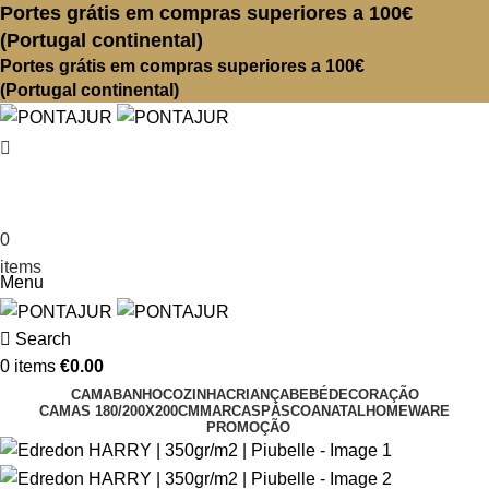
Portes grátis em compras superiores a 100€
(Portugal continental)
Portes grátis em compras superiores a 100€
(Portugal continental)
Search
Login / Register
0
€
0.00
items
Menu
Search
0
items
€
0.00
CAMA
BANHO
COZINHA
CRIANÇA
BEBÉ
DECORAÇÃO
CAMAS 180/200X200CM
MARCAS
PÁSCOA
NATAL
HOMEWARE
PROMOÇÃO