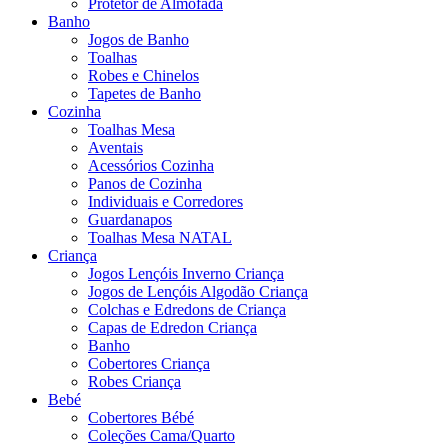
Protetor de Almofada
Banho
Jogos de Banho
Toalhas
Robes e Chinelos
Tapetes de Banho
Cozinha
Toalhas Mesa
Aventais
Acessórios Cozinha
Panos de Cozinha
Individuais e Corredores
Guardanapos
Toalhas Mesa NATAL
Criança
Jogos Lençóis Inverno Criança
Jogos de Lençóis Algodão Criança
Colchas e Edredons de Criança
Capas de Edredon Criança
Banho
Cobertores Criança
Robes Criança
Bebé
Cobertores Bébé
Coleções Cama/Quarto