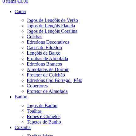
0
items
€
0.00
Cama
Jogos de Lençóis de Verão
Jogos de Lençóis Flanela
Jogos de Lençóis Coralina
Colchas
Edredons Decorativos
Capas de Edredon
Lençóis de Baixo
Fronhas de Almofada
Edredons Brancos
Almofadas de Dormir
Protetor de Colchão
Edredons tipo Borrego | Pêlo
Cobertores
Protetor de Almofada
Banho
Jogos de Banho
Toalhas
Robes e Chinelos
Tapetes de Banho
Cozinha