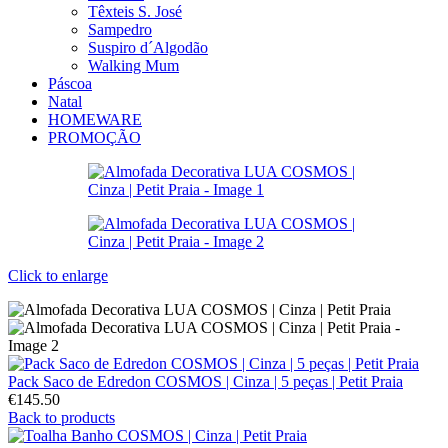
Têxteis S. José
Sampedro
Suspiro d´Algodão
Walking Mum
Páscoa
Natal
HOMEWARE
PROMOÇÃO
Click to enlarge
Pack Saco de Edredon COSMOS | Cinza | 5 peças | Petit Praia
€
145.50
Back to products