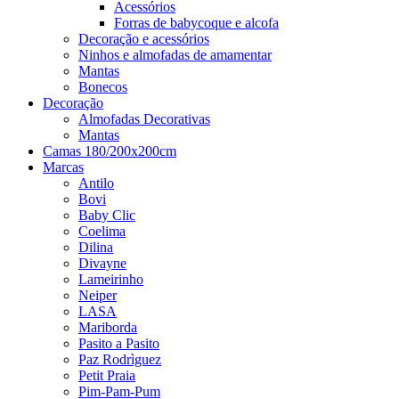
Acessórios
Forras de babycoque e alcofa
Decoração e acessórios
Ninhos e almofadas de amamentar
Mantas
Bonecos
Decoração
Almofadas Decorativas
Mantas
Camas 180/200x200cm
Marcas
Antilo
Bovi
Baby Clic
Coelima
Dilina
Divayne
Lameirinho
Neiper
LASA
Mariborda
Pasito a Pasito
Paz Rodrìguez
Petit Praia
Pim-Pam-Pum