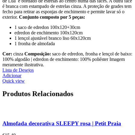
de Lua e bordado de estrelas ao centro numa das faces. A outra face
é branca com estampado de estrelas cinza. A proteção de grades tem
fecho para retirar as esponjas de enchimento e permite lavar só o
exterior.
Conjunto composto por 5 peças:
1 saco de edredon 100x120+30cm
edredon de enchimento 100x120cm
1 lençol ajustável branco liso 60x120cm
1 fronha de almofada
Cor:
cinza
Composição:
saco de edredon, fronha e lençol de baixo:
100% algodão | edredon de enchimento: 100% poliéster Imagem
meramente ilustrativa.
Lista de Desejos
Adicionar
Quick view
Produtos Relacionados
Almofada decorativa SLEEPY rosa | Petit Praia