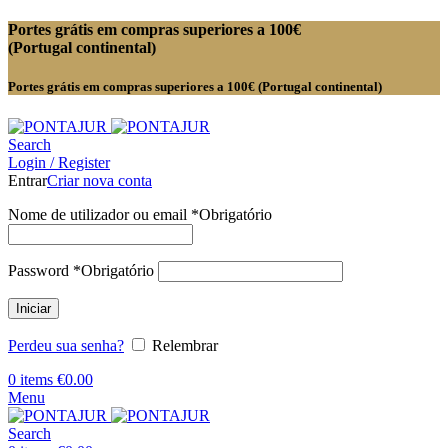
Portes grátis em compras superiores a 100€
(Portugal continental)
Portes grátis em compras superiores a 100€ (Portugal continental)
Search
Login / Register
Entrar
Criar nova conta
Nome de utilizador ou email
*
Obrigatório
Password
*
Obrigatório
Iniciar
Perdeu sua senha?
Relembrar
0
items
€
0.00
Menu
Search