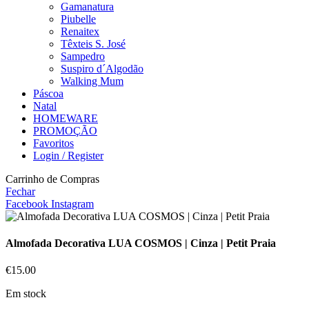
Gamanatura
Piubelle
Renaitex
Têxteis S. José
Sampedro
Suspiro d´Algodão
Walking Mum
Páscoa
Natal
HOMEWARE
PROMOÇÃO
Favoritos
Login / Register
Carrinho de Compras
Fechar
Facebook
Instagram
Almofada Decorativa LUA COSMOS | Cinza | Petit Praia
€
15.00
Em stock