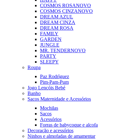
COSMOS ROSA
NOVO
COSMOS CINZA
NOVO
DREAM AZUL
DREAM CINZA
DREAM ROSA
FAMILY
GARDEN
JUNGLE
MR. TENDER
NOVO
PARTY
SLEEPY
Roupa
Paz Rodrìguez
Pim-Pam-Pum
Jogo Lençóis Bebé
Banho
Sacos Maternidade e Acessórios
Mochilas
Sacos
Acessórios
Forras de babycoque e alcofa
Decoração e acessórios
Ninhos e almofadas de amamentar