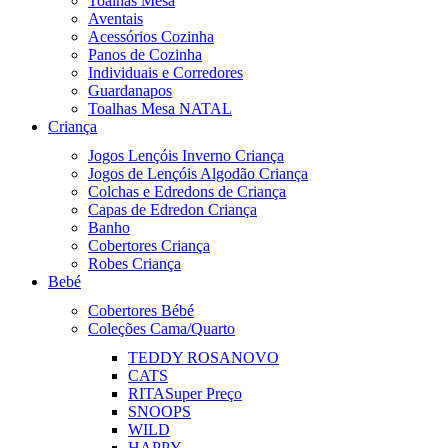
Toalhas Mesa
Aventais
Acessórios Cozinha
Panos de Cozinha
Individuais e Corredores
Guardanapos
Toalhas Mesa NATAL
Criança
Jogos Lençóis Inverno Criança
Jogos de Lençóis Algodão Criança
Colchas e Edredons de Criança
Capas de Edredon Criança
Banho
Cobertores Criança
Robes Criança
Bebé
Cobertores Bébé
Coleções Cama/Quarto
TEDDY ROSA
NOVO
CATS
RITA
Super Preço
SNOOPS
WILD
HAPPY