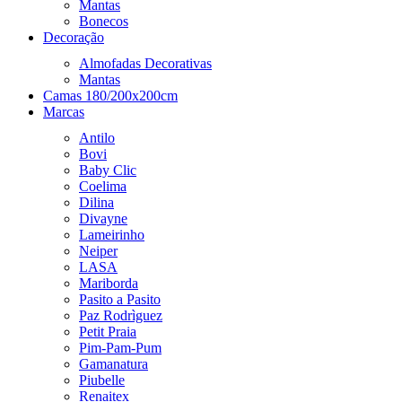
Mantas
Bonecos
Decoração
Almofadas Decorativas
Mantas
Camas 180/200x200cm
Marcas
Antilo
Bovi
Baby Clic
Coelima
Dilina
Divayne
Lameirinho
Neiper
LASA
Mariborda
Pasito a Pasito
Paz Rodrìguez
Petit Praia
Pim-Pam-Pum
Gamanatura
Piubelle
Renaitex