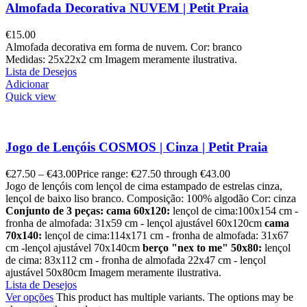
Almofada Decorativa NUVEM | Petit Praia
€
15.00
Almofada decorativa em forma de nuvem. Cor: branco
Medidas: 25x22x2 cm Imagem meramente ilustrativa.
Lista de Desejos
Adicionar
Quick view
Jogo de Lençóis COSMOS | Cinza | Petit Praia
€
27.50
–
€
43.00
Price range: €27.50 through €43.00
Jogo de lençóis com lençol de cima estampado de estrelas cinza,
lençol de baixo liso branco. Composição: 100% algodão Cor: cinza
Conjunto de 3 peças:
cama 60x120:
lençol de cima:100x154 cm -
fronha de almofada: 31x59 cm - lençol ajustável 60x120cm
cama
70x140:
lençol de cima:114x171 cm - fronha de almofada: 31x67
cm -lençol ajustável 70x140cm
berço "nex to me" 50x80:
lençol
de cima: 83x112 cm - fronha de almofada 22x47 cm - lençol
ajustável 50x80cm Imagem meramente ilustrativa.
Lista de Desejos
Ver opções
This product has multiple variants. The options may be