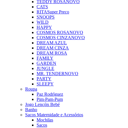
TEDDY ROSA
NOVO
CATS
RITA
Super Preço
SNOOPS
WILD
HAPPY
COSMOS ROSA
NOVO
COSMOS CINZA
NOVO
DREAM AZUL
DREAM CINZA
DREAM ROSA
FAMILY
GARDEN
JUNGLE
MR. TENDER
NOVO
PARTY
SLEEPY
Roupa
Paz Rodrìguez
Pim-Pam-Pum
Jogo Lençóis Bebé
Banho
Sacos Maternidade e Acessórios
Mochilas
Sacos