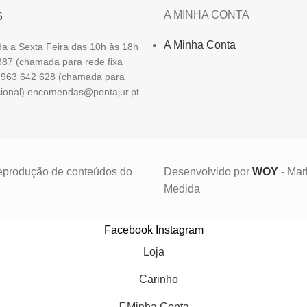
A MINHA CONTA
S
A Minha Conta
a a Sexta Feira das 10h às 18h
87 (chamada para rede fixa
1 963 642 628 (chamada para
cional) encomendas@pontajur.pt
/reprodução de conteúdos do
Desenvolvido por
WOY
- Mar
Medida
Facebook
Instagram
Loja
Carinho
Minha Conta