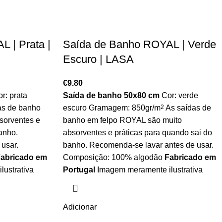
 | Prata |
Saída de Banho ROYAL | Verde
Escuro | LASA
€
9.80
r: prata
Saída de banho 50x80 cm
Cor: verde
as de banho
escuro Gramagem: 850gr/m
2
As saídas de
sorventes e
banho em felpo ROYAL são muito
anho.
absorventes e práticas para quando sai do
usar.
banho. Recomenda-se lavar antes de usar.
abricado em
Composição: 100% algodão
Fabricado em
lustrativa
Portugal
Imagem meramente ilustrativa
Adicionar