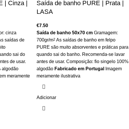
| Cinza |
Saída de banho PURE | Prata |
LASA
€
7.50
r: cinza
Saída de banho 50x70 cm
Gramagem:
s saídas de
700gr/m
2
As saídas de banho em felpo
ito
PURE são muito absorventes e práticas para
uando sai do
quando sai do banho. Recomenda-se lavar
tes de usar.
antes de usar. Composição: fio singelo 100%
% algodão
algodão
Fabricado em Portugal
Imagem
em meramente
meramente ilustrativa
Adicionar