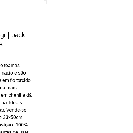
gr | pack
A
o toalhas
 macio e são
 em fio torcido
nda mais
 em chenille dá
cia. Ideais
ar. Vende-se
te 33x50cm.
sição:
100%
ntes de usar.