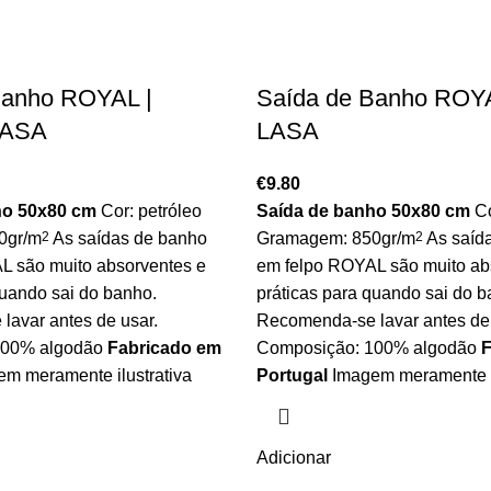
Banho ROYAL |
Saída de Banho ROYAL
 LASA
LASA
€
9.80
ho 50x80 cm
Cor: petróleo
Saída de banho 50x80 cm
Co
0gr/m
2
As saídas de banho
Gramagem: 850gr/m
2
As saíd
L são muito absorventes e
em felpo ROYAL são muito ab
quando sai do banho.
práticas para quando sai do b
avar antes de usar.
Recomenda-se lavar antes de 
100% algodão
Fabricado em
Composição: 100% algodão
F
m meramente ilustrativa
Portugal
Imagem meramente i
Adicionar