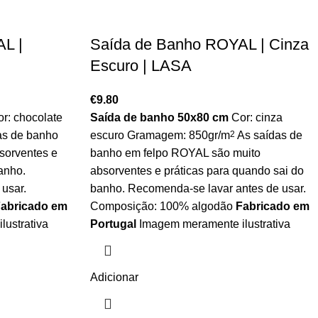
L |
Saída de Banho ROYAL | Cinza
Escuro | LASA
€
9.80
r: chocolate
Saída de banho 50x80 cm
Cor: cinza
as de banho
escuro Gramagem: 850gr/m
2
As saídas de
sorventes e
banho em felpo ROYAL são muito
anho.
absorventes e práticas para quando sai do
usar.
banho. Recomenda-se lavar antes de usar.
abricado em
Composição: 100% algodão
Fabricado em
lustrativa
Portugal
Imagem meramente ilustrativa
Adicionar