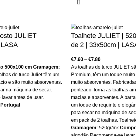
rosto JULIET
Toalhete JULIET | 520
| LASA
de 2 | 33x50cm | LAS
€
7.60
–
€
7.80
to 500x100 cm
Gramagem:
As toalhas de turco JULIET sã
alhas de turco Juliet têm um
Premium, têm um toque muito
cio e são muito absorventes.
muito absorventes. Fabricadas
car na máquina de secar.
penteado, torna as toalhas ai
avar antes de usar.
macias e absorventes. A barra
 Portugal
um toque de requinte e elegân
para secar na máquina de sec
em pack de 2 toalhas. Toalhe
Gramagem:
520gr/m
2
Compo
algodão Recomenda-se lavar a