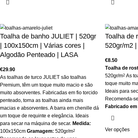
Toalha de banho JULIET | 520gr
Toalha de 
| 100x150cm | Várias cores |
520gr/m2 
Algodão Penteado | LASA
€
8.50
Toalha de ros
€
29.90
520gr/m
2
As to
As toalhas de turco JULIET são toalhas
toque muito ma
Premium, têm um toque muito macio e são
Ideais para se
muito absorventes. Fabricadas em fio torcido
Recomenda-se l
penteado, torna as toalhas ainda mais
Fabricado em
macias e absorventes. A barra em chenille dá
um toque de requinte e elegância. Ideais
para secar na máquina de secar.
Medida:
Ver opções
100x150cm
Gramagem:
520gr/m
2