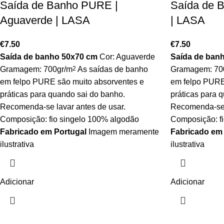
Saída de Banho PURE |
Saída de 
Aguaverde | LASA
| LASA
€
7.50
€
7.50
Saída de banho 50x70 cm
Cor: Aguaverde
Saída de ban
Gramagem: 700gr/m
2
As saídas de banho
Gramagem: 70
em felpo PURE são muito absorventes e
em felpo PURE
práticas para quando sai do banho.
práticas para 
Recomenda-se lavar antes de usar.
Recomenda-se l
Composição: fio singelo 100% algodão
Composição: f
Fabricado em Portugal
Imagem meramente
Fabricado em
ilustrativa
ilustrativa
Adicionar
Adicionar