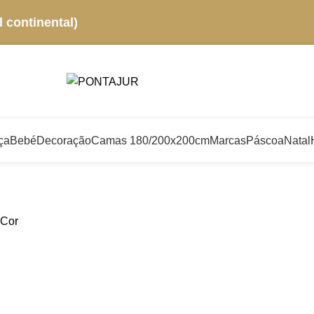
 continental)
ça
Bebé
Decoração
Camas 180/200x200cm
Marcas
Páscoa
Natal
Cor