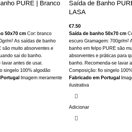
Banho PURE | Branco
Saída de Banho PURE 
LASA
€
7.50
ho 50x70 cm
Cor: branco
Saída de banho 50x70 cm
Co
0gr/m
2
As saídas de banho
escuro Gramagem: 700gr/m
2
A
 são muito absorventes e
banho em felpo PURE são mu
quando sai do banho.
absorventes e práticas para q
avar antes de usar.
banho. Recomenda-se lavar an
io singelo 100% algodão
Composição: fio singelo 100
 Portugal
Imagem meramente
Fabricado em Portugal
Imag
ilustrativa
Adicionar