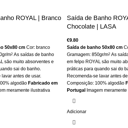
Banho ROYAL | Branco
Saída de Banho ROYA
Chocolate | LASA
€
9.80
ho 50x80 cm
Cor: branco
Saída de banho 50x80 cm
Co
0gr/m
2
As saídas de banho
Gramagem: 850gr/m
2
As saíd
L são muito absorventes e
em felpo ROYAL são muito ab
quando sai do banho.
práticas para quando sai do b
avar antes de usar.
Recomenda-se lavar antes de 
100% algodão
Fabricado em
Composição: 100% algodão
F
m meramente ilustrativa
Portugal
Imagem meramente i
Adicionar