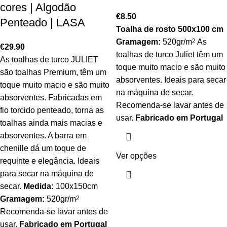
cores | Algodão
€
8.50
Penteado | LASA
Toalha de rosto 500x100 cm
Gramagem:
520gr/m
2
As
€
29.90
toalhas de turco Juliet têm um
As toalhas de turco JULIET
toque muito macio e são muito
são toalhas Premium, têm um
absorventes. Ideais para secar
toque muito macio e são muito
na máquina de secar.
absorventes. Fabricadas em
Recomenda-se lavar antes de
fio torcido penteado, torna as
usar.
Fabricado em Portugal
toalhas ainda mais macias e
absorventes. A barra em
chenille dá um toque de
Ver opções
requinte e elegância. Ideais
para secar na máquina de
secar.
Medida:
100x150cm
Gramagem:
520gr/m
2
Recomenda-se lavar antes de
usar.
Fabricado em Portugal