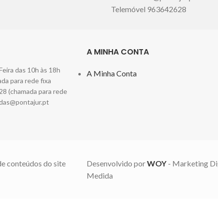
Telemóvel 963642628
A MINHA CONTA
Feira das 10h às 18h
A Minha Conta
a para rede fixa
28 (chamada para rede
das@pontajur.pt
de conteúdos do site
Desenvolvido por
WOY
- Marketing Di
Medida