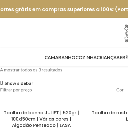
ortes grátis em compras superiores a 100€ (Por
CAMA
BANHO
COZINHA
CRIANÇA
BEBÉ
A mostrar todos os 3 resultados
Show sidebar
Filtrar por preço
Cor
Toalha de banho JULIET | 520gr |
Toalha de rost
100x150cm | Várias cores |
| 
Algodão Penteado | LASA