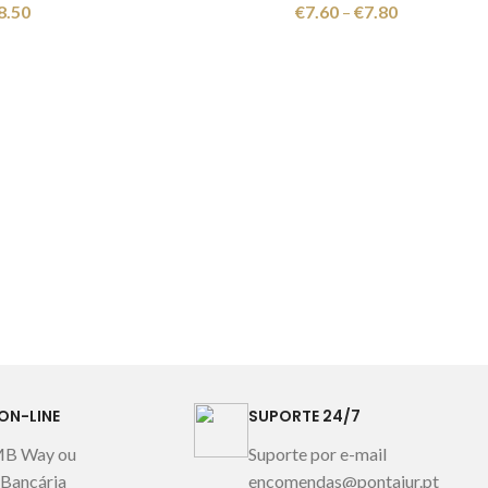
8.50
€
7.60
–
€
7.80
ON-LINE
SUPORTE 24/7
MB Way ou
Suporte por e-mail
 Bancária
encomendas@pontajur.pt