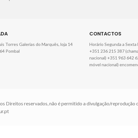
ADA
CONTACTOS
Luís Torres Galerias do Marquês, loja 14
Horário Segunda a Sexta 
64 Pombal
+351 236 215 387 (chamad
nacional) +351 963 642 6
móvel nacional) encomen
os Direitos reservados, não é permitido a divulgação/reprodução 
ur.pt