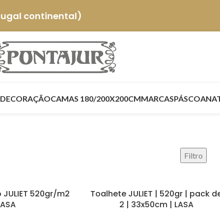
tugal continental)
DECORAÇÃO
CAMAS 180/200X200CM
MARCAS
PÁSCOA
NA
Filtro
o JULIET 520gr/m2
Toalhete JULIET | 520gr | pack d
LASA
2 | 33x50cm | LASA