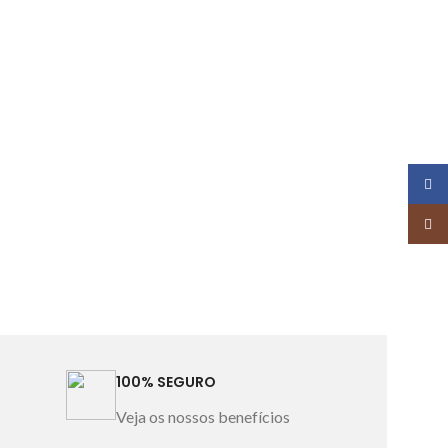
Face
Insta
100% SEGURO
Veja os nossos benefícios