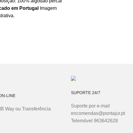
osição: 100% algodão percal
cado em Portugal
Imagem
rativa.
SUPORTE 24/7
N-LINE
Suporte por e-mail
MB Way ou Transferência
encomendas@pontajur.pt
Telemóvel 963642628