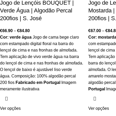
Jogo de Lençóis BOUQUET |
Jogo de L
Verde Água | Algodão Percal
Mostarda |
200fios | S. José
200fios | S
€
66.90
–
€
84.80
€
67.00
–
€
84.8
Cor: verde água
Jogo de cama bege claro
Cor: mostard
com estampado digital floral na barra do
com estampado d
lençol de cima e nas fronhas de almofada.
lençol de cima
Tem aplicação de vivo verde água na barra
Tem aplicação 
do lençol de cima e nas fronhas de almofada.
barra do lenço
O lençol de baixo é ajustável liso verde
almofada. O len
água. Composição: 100% algodão percal
amarelo mosta
200 fios
Fabricado em Portugal
Imagem
algodão percal
meramente ilustrativa
Portugal
Image
Ver opções
Ver opções