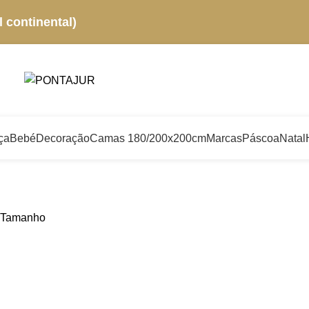
 continental)
ça
Bebé
Decoração
Camas 180/200x200cm
Marcas
Páscoa
Natal
Tamanho