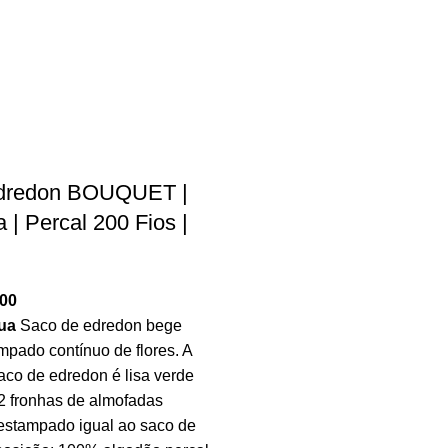
dredon BOUQUET |
 | Percal 200 Fios |
.00
ua
Saco de edredon bege
mpado contínuo de flores. A
saco de edredon é lisa verde
2 fronhas de almofadas
stampado igual ao saco de