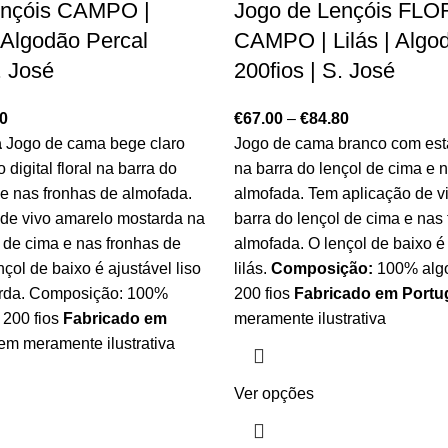
ençóis CAMPO |
Jogo de Lençóis FL
 Algodão Percal
CAMPO | Lilás | Algo
. José
200fios | S. José
0
€
67.00
–
€
84.80
a
Jogo de cama bege claro
Jogo de cama branco com est
igital floral na barra do
na barra do lençol de cima e 
 e nas fronhas de almofada.
almofada. Tem aplicação de vi
de vivo amarelo mostarda na
barra do lençol de cima e nas
l de cima e nas fronhas de
almofada. O lençol de baixo é 
çol de baixo é ajustável liso
lilás.
Composição:
100% algo
rda. Composição: 100%
200 fios
Fabricado em Portu
 200 fios
Fabricado em
meramente ilustrativa
m meramente ilustrativa
Ver opções