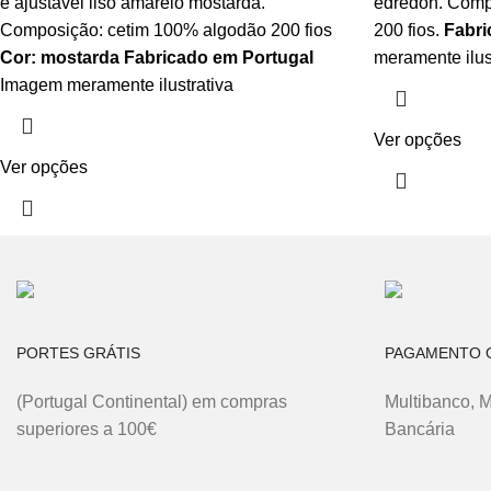
é ajustável liso amarelo mostarda.
edredon. Comp
Composição: cetim 100% algodão 200 fios
200 fios.
Fabri
Cor: mostarda
Fabricado em Portugal
meramente ilust
Imagem meramente ilustrativa
Ver opções
Ver opções
PORTES GRÁTIS
PAGAMENTO O
(Portugal Continental) em compras
Multibanco, 
superiores a 100€
Bancária