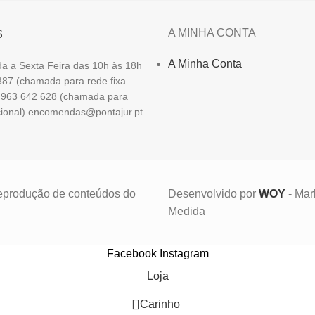
A MINHA CONTA
S
A Minha Conta
a a Sexta Feira das 10h às 18h
87 (chamada para rede fixa
1 963 642 628 (chamada para
cional) encomendas@pontajur.pt
/reprodução de conteúdos do
Desenvolvido por
WOY
- Mar
Medida
Facebook
Instagram
Loja
0
Carinho