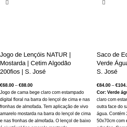
Jogo de Lençóis NATUR |
Saco de E
Mostarda | Cetim Algodão
Verde Água
200fios | S. José
S. José
€
68.00
–
€
88.00
€
84.00
–
€
104
Jogo de cama bege claro com estampado
Cor: Verde ág
digital floral na barra do lençol de cima e nas
claro com esta
fronhas de almofada. Tem aplicação de vivo
outra face do 
amarelo mostarda na barra do lençol de cima
água. Contém 
e nas fronhas de almofada. O lençol de baixo
50x70cm com e