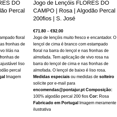
ORES DO
Jogo de Lençóis FLORES DO
dão Percal
CAMPO | Rosa | Algodão Percal
200fios | S. José
€
71.80
–
€
92.00
ampado floral
Jogo de lençóis muito fresco e encantador. O
nas fronhas de
lençol de cima é branco com estampado
vo lilás na
floral na barra do lençol e nas fronhas de
 fronhas de
almofada. Tem aplicação de vivo rosa na
ajustável liso
barra do lençol de cima e nas fronhas de
dão percal
almofada. O lençol de baixo é liso rosa.
gal
Imagem
Medidas especiais
ou medidas de
solteiro
solicite por e-mail para
encomendas@pontajur.pt
Composição:
100% algodão percal 200 fios
Cor:
Rosa
Fabricado em Portugal
Imagem meramente
ilustrativa