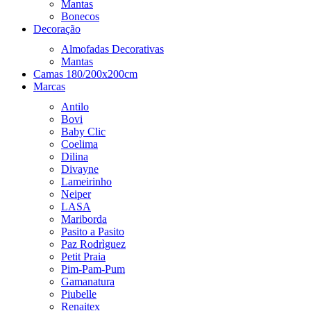
Mantas
Bonecos
Decoração
Almofadas Decorativas
Mantas
Camas 180/200x200cm
Marcas
Antilo
Bovi
Baby Clic
Coelima
Dilina
Divayne
Lameirinho
Neiper
LASA
Mariborda
Pasito a Pasito
Paz Rodrìguez
Petit Praia
Pim-Pam-Pum
Gamanatura
Piubelle
Renaitex