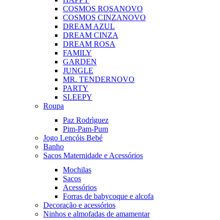
COSMOS ROSA
NOVO
COSMOS CINZA
NOVO
DREAM AZUL
DREAM CINZA
DREAM ROSA
FAMILY
GARDEN
JUNGLE
MR. TENDER
NOVO
PARTY
SLEEPY
Roupa
Paz Rodrìguez
Pim-Pam-Pum
Jogo Lençóis Bebé
Banho
Sacos Maternidade e Acessórios
Mochilas
Sacos
Acessórios
Forras de babycoque e alcofa
Decoração e acessórios
Ninhos e almofadas de amamentar