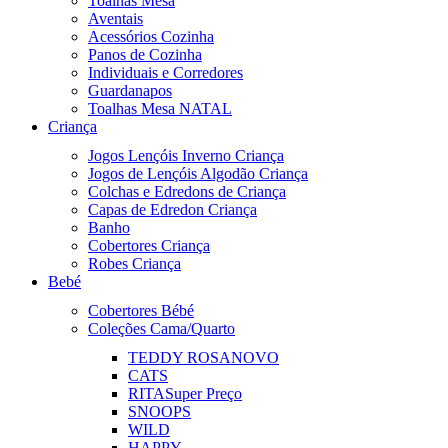
Toalhas Mesa
Aventais
Acessórios Cozinha
Panos de Cozinha
Individuais e Corredores
Guardanapos
Toalhas Mesa NATAL
Criança
Jogos Lençóis Inverno Criança
Jogos de Lençóis Algodão Criança
Colchas e Edredons de Criança
Capas de Edredon Criança
Banho
Cobertores Criança
Robes Criança
Bebé
Cobertores Bébé
Coleções Cama/Quarto
TEDDY ROSA
NOVO
CATS
RITA
Super Preço
SNOOPS
WILD
HAPPY