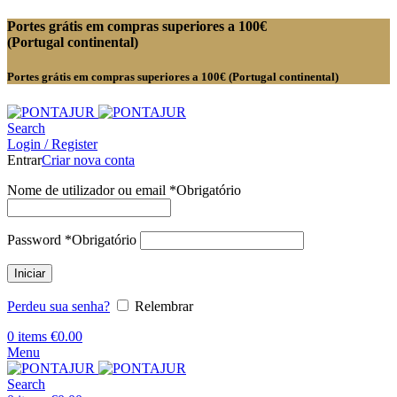
Portes grátis em compras superiores a 100€
(Portugal continental)
Portes grátis em compras superiores a 100€ (Portugal continental)
Search
Login / Register
Entrar
Criar nova conta
Nome de utilizador ou email
*
Obrigatório
Password
*
Obrigatório
Iniciar
Perdeu sua senha?
Relembrar
0
items
€
0.00
Menu
Search