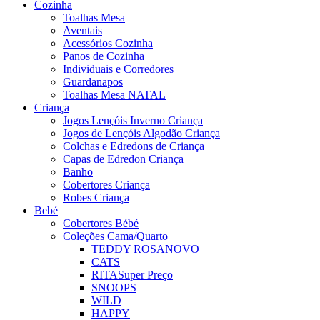
Cozinha
Toalhas Mesa
Aventais
Acessórios Cozinha
Panos de Cozinha
Individuais e Corredores
Guardanapos
Toalhas Mesa NATAL
Criança
Jogos Lençóis Inverno Criança
Jogos de Lençóis Algodão Criança
Colchas e Edredons de Criança
Capas de Edredon Criança
Banho
Cobertores Criança
Robes Criança
Bebé
Cobertores Bébé
Coleções Cama/Quarto
TEDDY ROSA
NOVO
CATS
RITA
Super Preço
SNOOPS
WILD
HAPPY