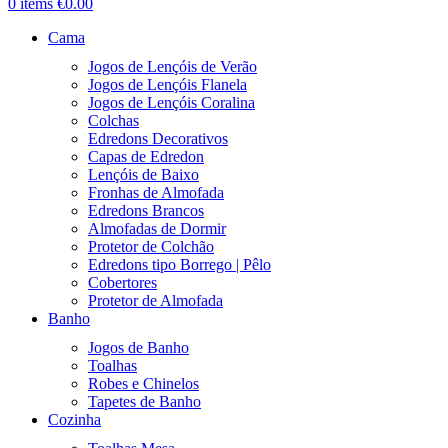
0
items
€
0.00
Cama
Jogos de Lençóis de Verão
Jogos de Lençóis Flanela
Jogos de Lençóis Coralina
Colchas
Edredons Decorativos
Capas de Edredon
Lençóis de Baixo
Fronhas de Almofada
Edredons Brancos
Almofadas de Dormir
Protetor de Colchão
Edredons tipo Borrego | Pêlo
Cobertores
Protetor de Almofada
Banho
Jogos de Banho
Toalhas
Robes e Chinelos
Tapetes de Banho
Cozinha