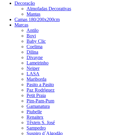
Decoração
Almofadas Decorativas
Mantas
Camas 180/200x200cm
Marcas
Antilo
Bovi
Baby Clic
Coelima
Dilina
Divayne
Lameirinho
Neiper
LASA
Mariborda
Pasito a Pasito
Paz Rodrìguez
Petit Praia
Pim-Pam-Pum
Gamanatura
Piubelle
Renaitex
Têxteis S. José
Sampedro
Suspiro d´Algodão