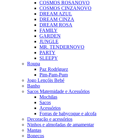
COSMOS ROSA
NOVO
COSMOS CINZA
NOVO
DREAM AZUL
DREAM CINZA
DREAM ROSA
FAMILY
GARDEN
JUNGLE
MR. TENDER
NOVO
PARTY
SLEEPY
Roupa
Paz Rodrìguez
Pim-Pam-Pum
Jogo Lençóis Bebé
Banho
Sacos Maternidade e Acessórios
Mochilas
Sacos
Acessórios
Forras de babycoque e alcofa
Decoração e acessórios
Ninhos e almofadas de amamentar
Mantas
Bonecos