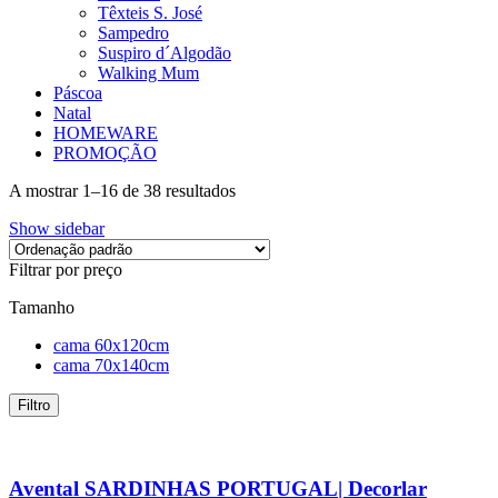
Têxteis S. José
Sampedro
Suspiro d´Algodão
Walking Mum
Páscoa
Natal
HOMEWARE
PROMOÇÃO
A mostrar 1–16 de 38 resultados
Show sidebar
Filtrar por preço
Tamanho
cama 60x120cm
cama 70x140cm
Filtro
Avental SARDINHAS PORTUGAL| Decorlar