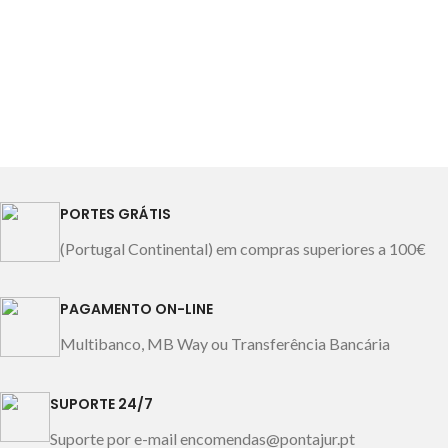
a capa como colcha.
Composição: 100% algodão
Conjunto composto por:
1 saco de edredon
1 edredon branco
(enchimento)
PORTES GRÁTIS
(Portugal Continental) em compras superiores a 100€
PAGAMENTO ON-LINE
Multibanco, MB Way ou Transferência Bancária
SUPORTE 24/7
Suporte por e-mail encomendas@pontajur.pt