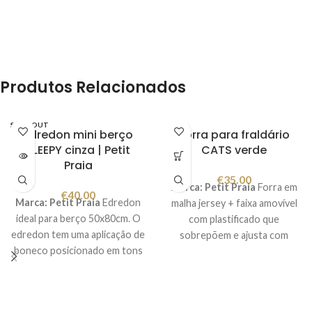
poliester Imagem meramente
1 edredon branco
ilustrativa.
(enchimento)
Medida: 85x82cm Fabricado
em Espanha. Imagem
meramente ilustrativa.
Produtos Relacionados
SOLD OUT
Edredon mini berço
Forra para fraldário
SLEEPY cinza | Petit
CATS verde
Praia
€
35.00
Marca: Petit Praia
Forra em
€
40.00
Marca: Petit Praia
Edredon
malha jersey + faixa amovível
ideal para berço 50x80cm. O
com plastificado que
edredon tem uma aplicação de
sobrepõem e ajusta com
boneco posicionado em tons
elásticos.
de rosa e branco e cinza.
Permite tirar o edredon
branco (enchimento) e utilizar