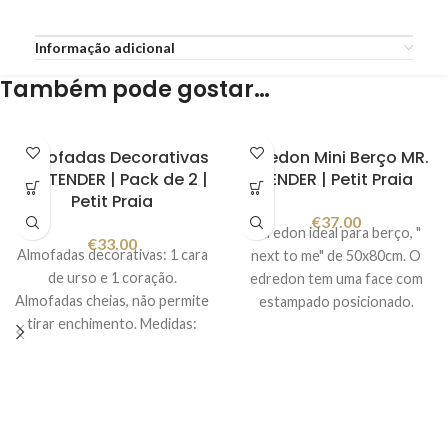
Informação adicional
Também pode gostar…
Almofadas Decorativas
Edredon Mini Berço MR.
MR. TENDER | Pack de 2 |
TENDER | Petit Praia
Petit Praia
€
37.00
Edredon ideal para berço, "
€
33.00
Almofadas decorativas: 1 cara
next to me" de 50x80cm. O
de urso e 1 coração.
edredon tem uma face com
Almofadas cheias, não permite
estampado posicionado.
tirar enchimento. Medidas:
Permite tirar o edredon
Coração: 32x24x3 cm Urso:
branco (enchimento) e utilizar
28x25x3 cm (cara bordada e
a capa como colcha.
orelhas de feltro)
Composição: 100% algodão
Composição: exterior 100%
Conjunto composto por:
algodão \ interior: 100%
1 saco de edredon